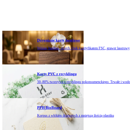
Drewniane karty hotelowe
Wiśnia, bambus, orzech i buk z certyfikatem FSC, grawer laserowy
Karty PVC z recyklingu
50–80% tworzywa z recyklingu pokonsumenckiego. Trwałe i wod
PPH BioBoard
Korpus z włókien drzewnych z mniejszą ilością plastiku