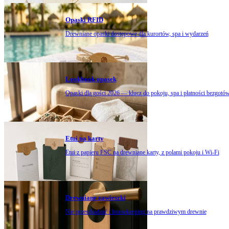
Opaski RFID
Drewniane opaski dostępowe dla kurortów, spa i wydarzeń
Lookbook opasek
Opaski dla gości 2026 — klucz do pokoju, spa i płatności bezgot
Etui na karty
Etui z papieru FSC na drewniane karty, z polami pokoju i Wi-Fi
Drewniane zawieszki
Nie przeszkadzać i housekeeping na prawdziwym drewnie