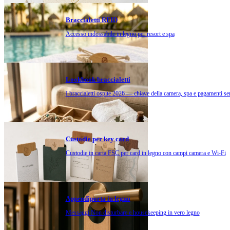
Braccialetti RFID
Accesso indossabile in legno per resort e spa
Lookbook braccialetti
I braccialetti ospite 2026 — chiave della camera, spa e pagamenti se
Custodie per key card
Custodie in carta FSC per card in legno con campi camera e Wi-Fi
Appendiporta in legno
Messaggi Non disturbare e housekeeping in vero legno