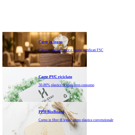
Carte in legno
Ciliegio, bambù, noce e faggio certificati FSC
Carte PVC riciclato
50-80% plastica riciclata post-consumo
PPH BioBoard
Corpo in fibre di legno, meno plastica convenzionale