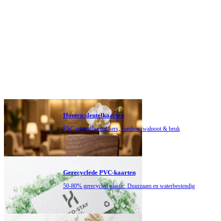
Houten sleutelkaarten
FSC-gecertificeerd kers, bamboe, walnoot & beuk
Gerecyclede PVC-kaarten
50-80% gerecycled plastic. Duurzaam en waterbestendig