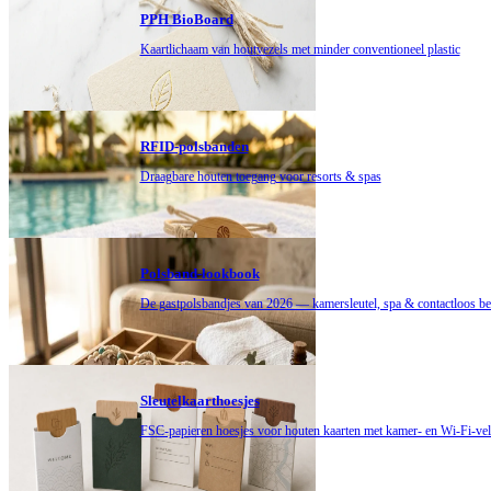
PPH BioBoard
Kaartlichaam van houtvezels met minder conventioneel plastic
RFID-polsbanden
Draagbare houten toegang voor resorts & spas
Polsband-lookbook
De gastpolsbandjes van 2026 — kamersleutel, spa & contactloos be
Sleutelkaarthoesjes
FSC-papieren hoesjes voor houten kaarten met kamer- en Wi-Fi-ve