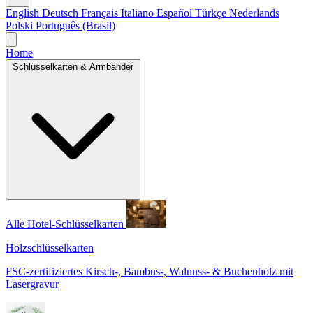
English
Deutsch
Français
Italiano
Español
Türkçe
Nederlands
Polski
Português (Brasil)
Home
Schlüsselkarten & Armbänder
Alle Hotel-Schlüsselkarten
Holzschlüsselkarten
FSC-zertifiziertes Kirsch-, Bambus-, Walnuss- & Buchenholz mit
Lasergravur