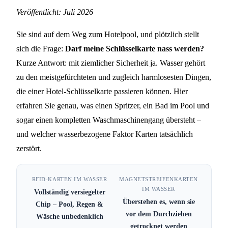
Sind Hotel-Schlüsselkarten
Veröffentlicht: Juli 2026
wasserdicht? Pool, Regen &
Sie sind auf dem Weg zum Hotelpool, und plötzlich stellt
Waschmaschine im Test
sich die Frage:
Darf meine Schlüsselkarte nass werden?
Kurze Antwort: mit ziemlicher Sicherheit ja. Wasser gehört
4 MIN. LESEZEIT
zu den meistgefürchteten und zugleich harmlosesten Dingen,
die einer Hotel-Schlüsselkarte passieren können. Hier
erfahren Sie genau, was einen Spritzer, ein Bad im Pool und
sogar einen kompletten Waschmaschinengang übersteht –
und welcher wasserbezogene Faktor Karten tatsächlich
zerstört.
RFID-KARTEN IM WASSER
MAGNETSTREIFENKARTEN
IM WASSER
Vollständig versiegelter
Überstehen es, wenn sie
Chip – Pool, Regen &
vor dem Durchziehen
Wäsche unbedenklich
getrocknet werden