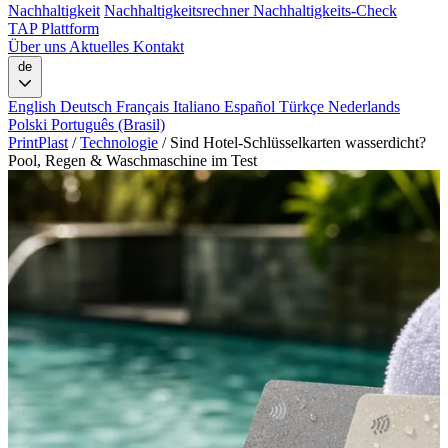
Nachhaltigkeit
Nachhaltigkeitsrechner
Nachhaltigkeits-Check
TAP Plattform
Über uns
Aktuelles
Kontakt
de
English
Deutsch
Français
Italiano
Español
Türkçe
Nederlands
Polski
Português (Brasil)
PrintPlast
/
Technologie
/
Sind Hotel-Schlüsselkarten wasserdicht?
Pool, Regen & Waschmaschine im Test