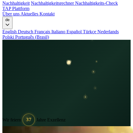
Nachhaltigkeit
Nachhaltigkeitsrechner
Nachhaltigkeits-Check
TAP Plattform
Über uns
Aktuelles
Kontakt
de
English
Deutsch
Français
Italiano
Español
Türkçe
Nederlands
Polski
Português (Brasil)
37
Wir feiern
Jahre Exzellenz