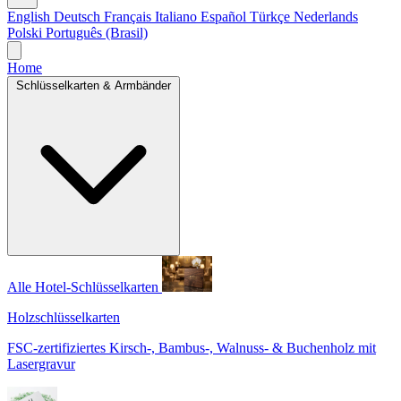
English
Deutsch
Français
Italiano
Español
Türkçe
Nederlands
Polski
Português (Brasil)
Home
Schlüsselkarten & Armbänder
Alle Hotel-Schlüsselkarten
Holzschlüsselkarten
FSC-zertifiziertes Kirsch-, Bambus-, Walnuss- & Buchenholz mit
Lasergravur