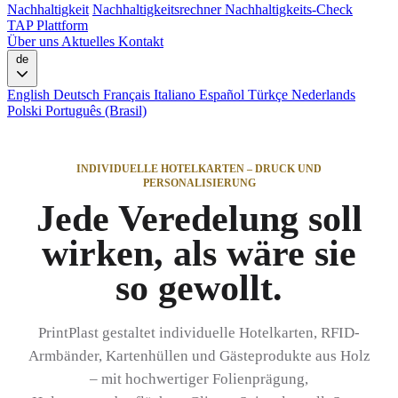
Nachhaltigkeit
Nachhaltigkeitsrechner
Nachhaltigkeits-Check
TAP Plattform
Über uns
Aktuelles
Kontakt
de
English
Deutsch
Français
Italiano
Español
Türkçe
Nederlands
Polski
Português (Brasil)
INDIVIDUELLE HOTELKARTEN – DRUCK UND
PERSONALISIERUNG
Jede Veredelung soll
wirken, als wäre sie
so gewollt.
PrintPlast gestaltet individuelle Hotelkarten, RFID-
Armbänder, Kartenhüllen und Gästeprodukte aus Holz
– mit hochwertiger Folienprägung,