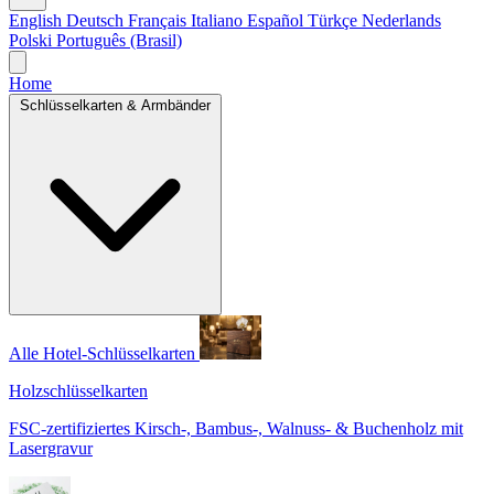
English
Deutsch
Français
Italiano
Español
Türkçe
Nederlands
Polski
Português (Brasil)
Home
Schlüsselkarten & Armbänder
Alle Hotel-Schlüsselkarten
Holzschlüsselkarten
FSC-zertifiziertes Kirsch-, Bambus-, Walnuss- & Buchenholz mit
Lasergravur