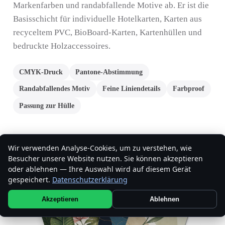
Markenfarben und randabfallende Motive ab. Er ist die
Basisschicht für individuelle Hotelkarten, Karten aus
recyceltem PVC, BioBoard-Karten, Kartenhüllen und
bedruckte Holzaccessoires.
CMYK-Druck
Pantone-Abstimmung
Randabfallendes Motiv
Feine Liniendetails
Farbproof
Passung zur Hülle
Wir verwenden Analyse-Cookies, um zu verstehen, wie
Besucher unsere Website nutzen. Sie können akzeptieren
oder ablehnen — Ihre Auswahl wird auf diesem Gerät
gespeichert.
Datenschutzerklärung
Akzeptieren
Ablehnen