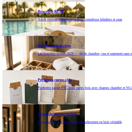
Bracelets RFID
Accès vestimentaire en bois pour complexes hôteliers et spas
Lookbook bracelets
Les bracelets invités 2026 — clé de chambre, spa et paiement sans 
Pochettes cartes-clés
Pochettes papier FSC pour cartes bois avec champs chambre et Wi-
Accroche-portes en bois
Messages Ne pas déranger et housekeeping en bois véritable