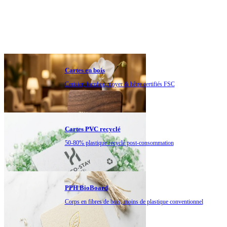
Cartes en bois
Cerisier, bambou, noyer & hêtre certifiés FSC
Cartes PVC recyclé
50-80% plastique recyclé post-consommation
PPH BioBoard
Corps en fibres de bois, moins de plastique conventionnel