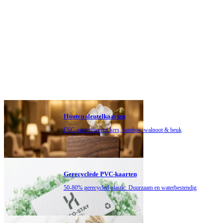
Houten sleutelkaarten
FSC-gecertificeerd kers, bamboe, walnoot & beuk
Gerecyclede PVC-kaarten
50-80% gerecycled plastic. Duurzaam en waterbestendig