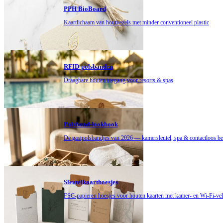
PPH BioBoard
Kaartlichaam van houtvezels met minder conventioneel plastic
RFID-polsbanden
Draagbare houten toegang voor resorts & spas
Polsband-lookbook
De gastpolsbandjes van 2026 — kamersleutel, spa & contactloos be
Sleutelkaarthoesjes
FSC-papieren hoesjes voor houten kaarten met kamer- en Wi-Fi-ve