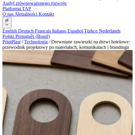
Audyt zrównoważonego rozwoju
Platforma TAP
O nas
Aktualności
Kontakt
pl
English
Deutsch
Français
Italiano
Español
Türkçe
Nederlands
Polski
Português (Brasil)
PrintPlast
/
Technologia
/
Drewniane zawieszki na drzwi hotelowe:
przewodnik projektowy po materiałach, komunikatach i brandingu