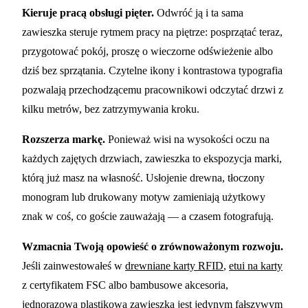
Kieruje pracą obsługi pięter.
Odwróć ją i ta sama
zawieszka steruje rytmem pracy na piętrze: posprzątać teraz,
przygotować pokój, proszę o wieczorne odświeżenie albo
dziś bez sprzątania. Czytelne ikony i kontrastowa typografia
pozwalają przechodzącemu pracownikowi odczytać drzwi z
kilku metrów, bez zatrzymywania kroku.
Rozszerza markę.
Ponieważ wisi na wysokości oczu na
każdych zajętych drzwiach, zawieszka to ekspozycja marki,
którą już masz na własność. Usłojenie drewna, tłoczony
monogram lub drukowany motyw zamieniają użytkowy
znak w coś, co goście zauważają — a czasem fotografują.
Wzmacnia Twoją opowieść o zrównoważonym rozwoju.
Jeśli zainwestowałeś w
drewniane karty RFID
,
etui na karty
z certyfikatem FSC albo bambusowe akcesoria,
jednorazowa plastikowa zawieszka jest jedynym fałszywym