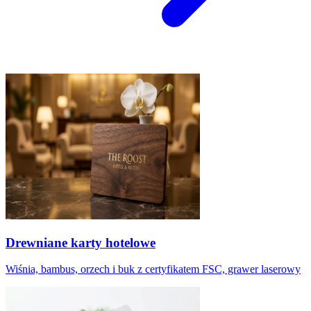
Drewniane karty hotelowe
Wiśnia, bambus, orzech i buk z certyfikatem FSC, grawer laserowy