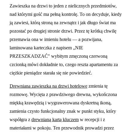
Drewniane zawieszki na
Zawieszka na drzwi to jeden z nielicznych przedmiotów,
nad którymi gość ma pełną kontrolę. To on decyduje, kiedy
drzwi hotelowe:
ją zawiesi, którą stroną na zewnątrz i jak długo świat ma
przewodnik projektowy po
pozostać po drugiej stronie drzwi. Przez tę krótką chwilę
materiałach, komunikatach
przemawia ona w imieniu hotelu — a pozwijana,
i brandingu
laminowana karteczka z napisem „NIE
PRZESZKADZAĆ" wybitym zmęczoną czerwoną
9 MIN CZYTANIA
czcionką mówi dokładnie to, czego reszta apartamentu za
ciężkie pieniądze starała się nie powiedzieć.
Drewniana zawieszka na drzwi hotelowe
zmienia tę
rozmowę. Wycięta z prawdziwego drewna, wykończona
miękką krawędzią i wygrawerowana dyskretną ikoną,
zamienia czysto funkcjonalny znak w punkt styku, który
współgra z
drewnianą kartą kluczem
w recepcji i z
materiałami w pokoju. Ten przewodnik prowadzi przez