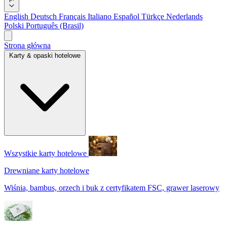
English
Deutsch
Français
Italiano
Español
Türkçe
Nederlands
Polski
Português (Brasil)
Strona główna
Karty & opaski hotelowe
Wszystkie karty hotelowe
Drewniane karty hotelowe
Wiśnia, bambus, orzech i buk z certyfikatem FSC, grawer laserowy