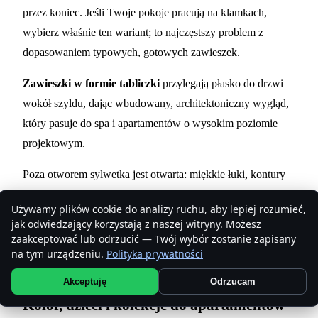
przez koniec. Jeśli Twoje pokoje pracują na klamkach,
wybierz właśnie ten wariant; to najczęstszy problem z
dopasowaniem typowych, gotowych zawieszek.
Zawieszki w formie tabliczki
przylegają płasko do drzwi
wokół szyldu, dając wbudowany, architektoniczny wygląd,
który pasuje do spa i apartamentów o wysokim poziomie
projektowym.
Poza otworem sylwetka jest otwarta: miękkie łuki, kontury
liści i fal, etykiety willi albo czysty zaokrąglony prostokąt.
Używamy plików cookie do analizy ruchu, aby lepiej rozumieć,
Nie chodzi nigdy o nowinkę dla samej nowinki — chodzi o
jak odwiedzający korzystają z naszej witryny. Możesz
dopasowanie kształtu do drzwi i do tego, jak marka wygląda
zaakceptować lub odrzucić — Twój wybór zostanie zapisany
na tym urządzeniu.
Polityka prywatności
we wszystkich innych miejscach.
Akceptuję
Odrzucam
Kolor, dzieci i kolekcje do apartamentów