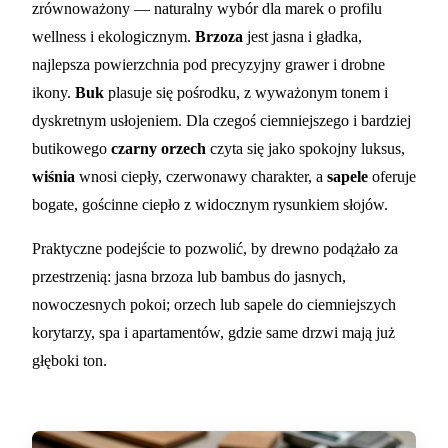
zrównoważony — naturalny wybór dla marek o profilu
wellness i ekologicznym.
Brzoza
jest jasna i gładka,
najlepsza powierzchnia pod precyzyjny grawer i drobne
ikony.
Buk
plasuje się pośrodku, z wyważonym tonem i
dyskretnym usłojeniem. Dla czegoś ciemniejszego i bardziej
butikowego
czarny orzech
czyta się jako spokojny luksus,
wiśnia
wnosi ciepły, czerwonawy charakter, a
sapele
oferuje
bogate, gościnne ciepło z widocznym rysunkiem słojów.
Praktyczne podejście to pozwolić, by drewno podążało za
przestrzenią: jasna brzoza lub bambus do jasnych,
nowoczesnych pokoi; orzech lub sapele do ciemniejszych
korytarzy, spa i apartamentów, gdzie same drzwi mają już
głęboki ton.