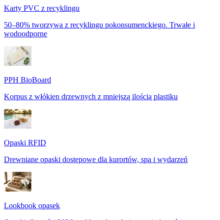
Karty PVC z recyklingu
50–80% tworzywa z recyklingu pokonsumenckiego. Trwałe i
wodoodporne
PPH BioBoard
Korpus z włókien drzewnych z mniejszą ilością plastiku
Opaski RFID
Drewniane opaski dostępowe dla kurortów, spa i wydarzeń
Lookbook opasek