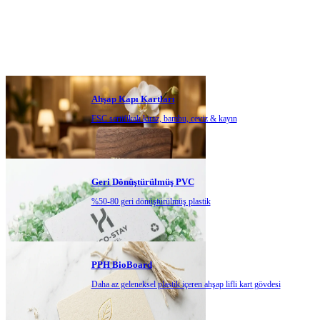
Ahşap Kapı Kartları
FSC sertifikalı kiraz, bambu, ceviz & kayın
Geri Dönüştürülmüş PVC
%50-80 geri dönüştürülmüş plastik
PPH BioBoard
Daha az geleneksel plastik içeren ahşap lifli kart gövdesi