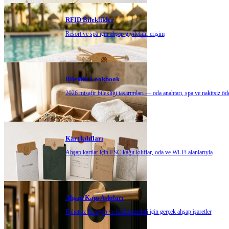
RFID Bileklikler
Resort ve spa için ahşap giyilebilir erişim
Bileklik Lookbook
2026 misafir bilekliği tasarımları — oda anahtarı, spa ve nakitsiz ö
Kart kılıfları
Ahşap kartlar için FSC kağıt kılıflar, oda ve Wi-Fi alanlarıyla
Ahşap Kapı Askıları
Rahatsız Etmeyin ve kat hizmetleri için gerçek ahşap işaretler