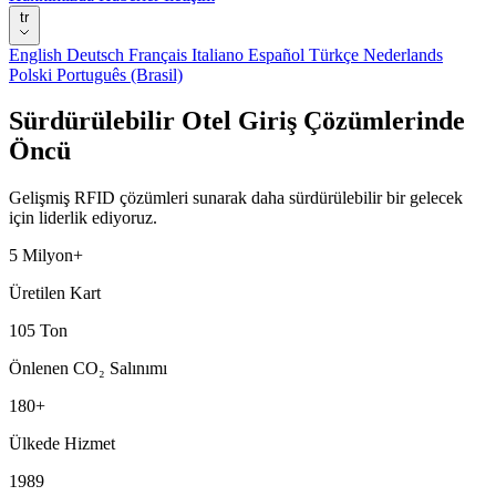
tr
English
Deutsch
Français
Italiano
Español
Türkçe
Nederlands
Polski
Português (Brasil)
Sürdürülebilir Otel Giriş Çözümlerinde
Öncü
Gelişmiş RFID çözümleri sunarak daha sürdürülebilir bir gelecek
için liderlik ediyoruz.
5 Milyon+
Üretilen Kart
105 Ton
Önlenen CO₂ Salınımı
180+
Ülkede Hizmet
1989