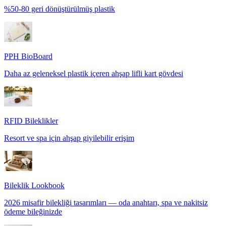
%50-80 geri dönüştürülmüş plastik
PPH BioBoard
Daha az geleneksel plastik içeren ahşap lifli kart gövdesi
RFID Bileklikler
Resort ve spa için ahşap giyilebilir erişim
Bileklik Lookbook
2026 misafir bilekliği tasarımları — oda anahtarı, spa ve nakitsiz
ödeme bileğinizde