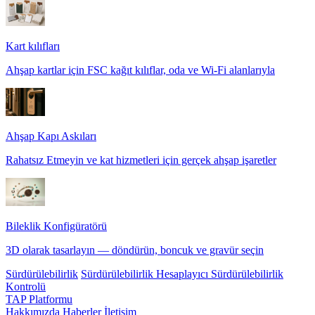
Kart kılıfları
Ahşap kartlar için FSC kağıt kılıflar, oda ve Wi-Fi alanlarıyla
Ahşap Kapı Askıları
Rahatsız Etmeyin ve kat hizmetleri için gerçek ahşap işaretler
Bileklik Konfigüratörü
3D olarak tasarlayın — döndürün, boncuk ve gravür seçin
Sürdürülebilirlik
Sürdürülebilirlik Hesaplayıcı
Sürdürülebilirlik
Kontrolü
TAP Platformu
Hakkımızda
Haberler
İletişim