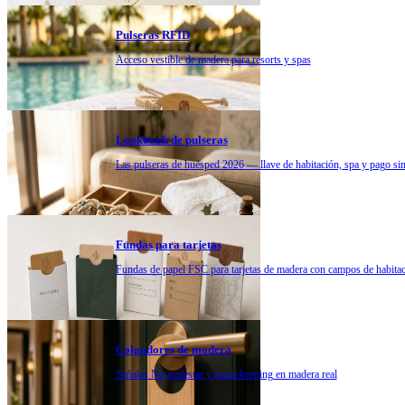
Pulseras RFID
Acceso vestible de madera para resorts y spas
Lookbook de pulseras
Las pulseras de huésped 2026 — llave de habitación, spa y pago sin
Fundas para tarjetas
Fundas de papel FSC para tarjetas de madera con campos de habita
Colgadores de madera
Señales No molestar y housekeeping en madera real