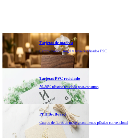
Tarjetas de madera
Cerezo, bambú, nogal y haya certificados FSC
Tarjetas PVC reciclado
50-80% plástico reciclado post-consumo
PPH BioBoard
Cuerpo de fibras de madera con menos plástico convencional