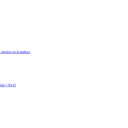
 efectivo en la muñeca
ción y Wi-Fi