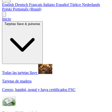
English
Deutsch
Français
Italiano
Español
Türkçe
Nederlands
Polski
Português (Brasil)
Inicio
Tarjetas llave & pulseras
Todas las tarjetas llave
Tarjetas de madera
Cerezo, bambú, nogal y haya certificados FSC