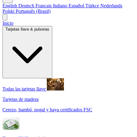
English
Deutsch
Français
Italiano
Español
Türkçe
Nederlands
Polski
Português (Brasil)
Inicio
Tarjetas llave & pulseras
Todas las tarjetas llave
Tarjetas de madera
Cerezo, bambú, nogal y haya certificados FSC