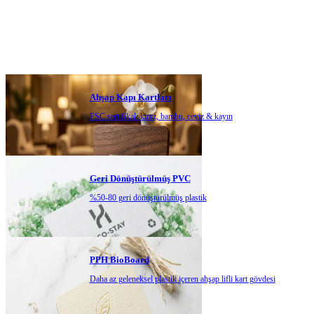
Ahşap Kapı Kartları
FSC sertifikalı kiraz, bambu, ceviz & kayın
Geri Dönüştürülmüş PVC
%50-80 geri dönüştürülmüş plastik
PPH BioBoard
Daha az geleneksel plastik içeren ahşap lifli kart gövdesi