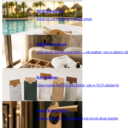
RFID Bileklikler
Resort ve spa için ahşap giyilebilir erişim
Bileklik Lookbook
2026 misafir bilekliği tasarımları — oda anahtarı, spa ve nakitsiz ö
Kart kılıfları
Ahşap kartlar için FSC kağıt kılıflar, oda ve Wi-Fi alanlarıyla
Ahşap Kapı Askıları
Rahatsız Etmeyin ve kat hizmetleri için gerçek ahşap işaretler