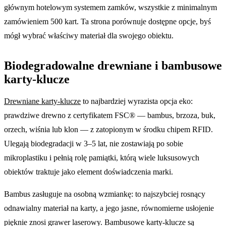
głównym hotelowym systemem zamków, wszystkie z minimalnym
zamówieniem 500 kart. Ta strona porównuje dostępne opcje, byś
mógł wybrać właściwy materiał dla swojego obiektu.
Biodegradowalne drewniane i bambusowe
karty-klucze
Drewniane karty-klucze
to najbardziej wyrazista opcja eko:
prawdziwe drewno z certyfikatem FSC® — bambus, brzoza, buk,
orzech, wiśnia lub klon — z zatopionym w środku chipem RFID.
Ulegają biodegradacji w 3–5 lat, nie zostawiają po sobie
mikroplastiku i pełnią rolę pamiątki, którą wiele luksusowych
obiektów traktuje jako element doświadczenia marki.
Bambus zasługuje na osobną wzmiankę: to najszybciej rosnący
odnawialny materiał na karty, a jego jasne, równomierne usłojenie
pięknie znosi grawer laserowy. Bambusowe karty-klucze są