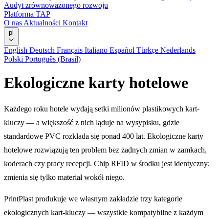
Audyt zrównoważonego rozwoju
Platforma TAP
O nas
Aktualności
Kontakt
pl
English
Deutsch
Français
Italiano
Español
Türkçe
Nederlands
Polski
Português (Brasil)
Ekologiczne karty hotelowe
Każdego roku hotele wydają setki milionów plastikowych kart-
kluczy — a większość z nich ląduje na wysypisku, gdzie
standardowe PVC rozkłada się ponad 400 lat. Ekologiczne karty
hotelowe rozwiązują ten problem bez żadnych zmian w zamkach,
koderach czy pracy recepcji. Chip RFID w środku jest identyczny;
zmienia się tylko materiał wokół niego.
PrintPlast produkuje we własnym zakładzie trzy kategorie
ekologicznych kart-kluczy — wszystkie kompatybilne z każdym