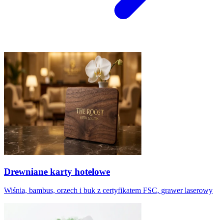
Drewniane karty hotelowe
Wiśnia, bambus, orzech i buk z certyfikatem FSC, grawer laserowy