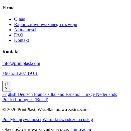
Firma
O nas
Raport zrównoważonego rozwoju
Aktualności
FAQ
Kontakt
Kontakt
info@printplast.com
+90 533 207 19 61
pl
English
Deutsch
Français
Italiano
Español
Türkçe
Nederlands
Polski
Português (Brasil)
© 2026 PrintPlast. Wszelkie prawa zastrzeżone.
Polityka prywatności
Warunki świadczenia usług
Obecność cyfrowa zarządzana przez
InnLead.ai