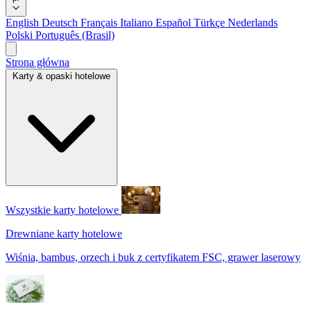
English
Deutsch
Français
Italiano
Español
Türkçe
Nederlands
Polski
Português (Brasil)
Strona główna
Karty & opaski hotelowe
Wszystkie karty hotelowe
Drewniane karty hotelowe
Wiśnia, bambus, orzech i buk z certyfikatem FSC, grawer laserowy