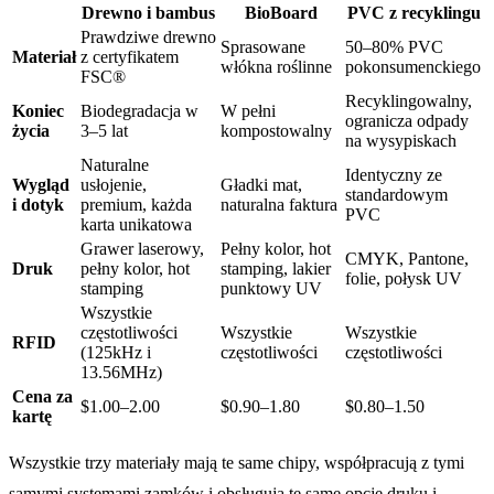
Drewno i bambus
BioBoard
PVC z recyklingu
Prawdziwe drewno
Sprasowane
50–80% PVC
Materiał
z certyfikatem
włókna roślinne
pokonsumenckiego
FSC®
Recyklingowalny,
Koniec
Biodegradacja w
W pełni
ogranicza odpady
życia
3–5 lat
kompostowalny
na wysypiskach
Naturalne
Identyczny ze
Wygląd
usłojenie,
Gładki mat,
standardowym
i dotyk
premium, każda
naturalna faktura
PVC
karta unikatowa
Grawer laserowy,
Pełny kolor, hot
CMYK, Pantone,
Druk
pełny kolor, hot
stamping, lakier
folie, połysk UV
stamping
punktowy UV
Wszystkie
częstotliwości
Wszystkie
Wszystkie
RFID
(125kHz i
częstotliwości
częstotliwości
13.56MHz)
Cena za
$1.00–2.00
$0.90–1.80
$0.80–1.50
kartę
Wszystkie trzy materiały mają te same chipy, współpracują z tymi
samymi systemami zamków i obsługują te same
opcje druku i