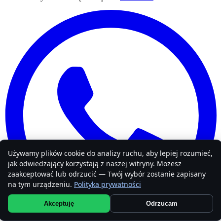
Używamy plików cookie do analizy ruchu, aby lepiej rozumieć,
jak odwiedzający korzystają z naszej witryny. Możesz
zaakceptować lub odrzucić — Twój wybór zostanie zapisany
na tym urządzeniu.
Polityka prywatności
Akceptuję
Odrzucam