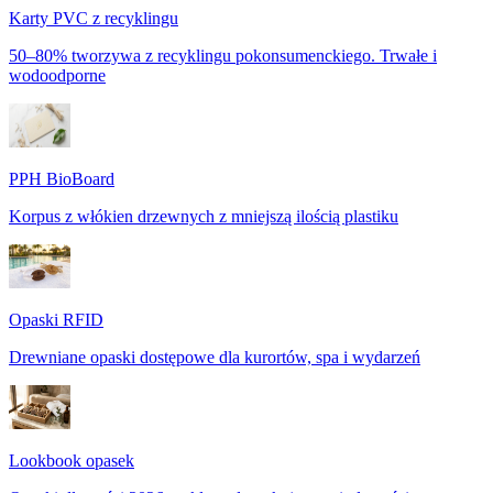
Karty PVC z recyklingu
50–80% tworzywa z recyklingu pokonsumenckiego. Trwałe i
wodoodporne
PPH BioBoard
Korpus z włókien drzewnych z mniejszą ilością plastiku
Opaski RFID
Drewniane opaski dostępowe dla kurortów, spa i wydarzeń
Lookbook opasek