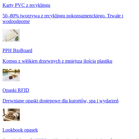
Karty PVC z recyklingu
50–80% tworzywa z recyklingu pokonsumenckiego. Trwałe i
wodoodporne
PPH BioBoard
Korpus z włókien drzewnych z mniejszą ilością plastiku
Opaski RFID
Drewniane opaski dostępowe dla kurortów, spa i wydarzeń
Lookbook opasek