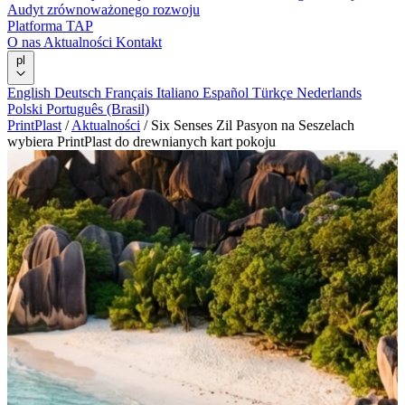
Audyt zrównoważonego rozwoju
Platforma TAP
O nas
Aktualności
Kontakt
pl
English
Deutsch
Français
Italiano
Español
Türkçe
Nederlands
Polski
Português (Brasil)
PrintPlast
/
Aktualności
/
Six Senses Zil Pasyon na Seszelach
wybiera PrintPlast do drewnianych kart pokoju