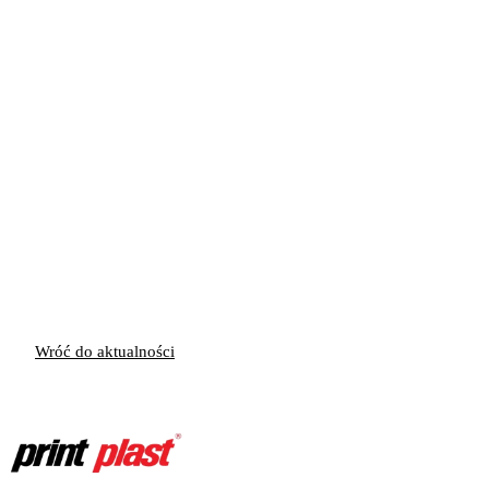
Twojego obiektu? PrintPlast specjalizuje się w
tworzeniu szytych na miarę, ekologicznych
produktów RFID, które oddają unikalną tożsamość i
wartości marki.
Kontakt:
info@printplast.com
Rozwiązania:
Drewniane karty hotelowe
·
Opaski RFID
Wróć do aktualności