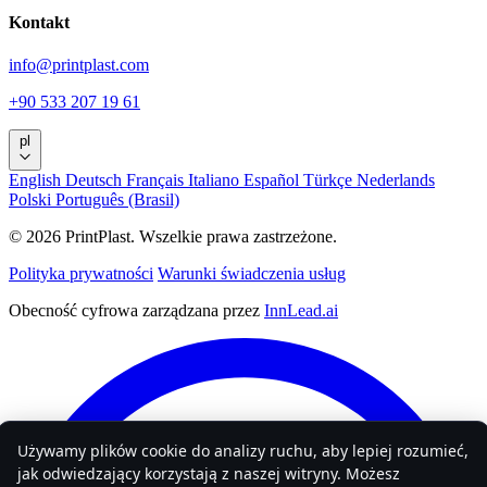
Kontakt
info@printplast.com
+90 533 207 19 61
pl
English
Deutsch
Français
Italiano
Español
Türkçe
Nederlands
Polski
Português (Brasil)
© 2026 PrintPlast. Wszelkie prawa zastrzeżone.
Polityka prywatności
Warunki świadczenia usług
Obecność cyfrowa zarządzana przez
InnLead.ai
Używamy plików cookie do analizy ruchu, aby lepiej rozumieć,
jak odwiedzający korzystają z naszej witryny. Możesz