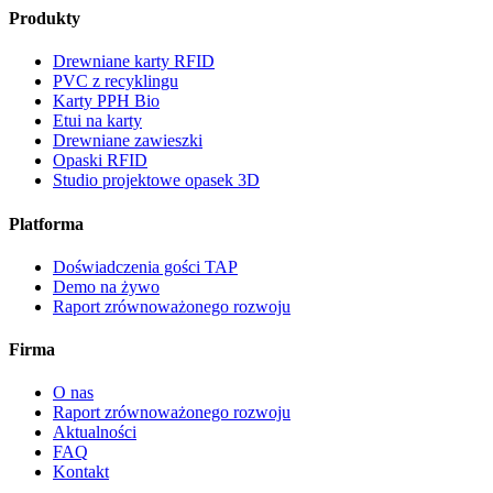
Produkty
Drewniane karty RFID
PVC z recyklingu
Karty PPH Bio
Etui na karty
Drewniane zawieszki
Opaski RFID
Studio projektowe opasek
3D
Platforma
Doświadczenia gości TAP
Demo na żywo
Raport zrównoważonego rozwoju
Firma
O nas
Raport zrównoważonego rozwoju
Aktualności
FAQ
Kontakt