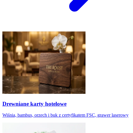
Drewniane karty hotelowe
Wiśnia, bambus, orzech i buk z certyfikatem FSC, grawer laserowy