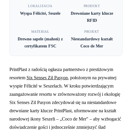
Six Senses Zil Pasyon na
LOKALIZACJA
PRODUKT
Wyspa Félicité, Seszele
Drewniane karty klucze
Seszelach wybiera
RFID
PrintPlast do drewnianych
MATERIAŁ
PROJEKT
kart pokoju
Drewno sapele (mahoń) z
Niestandardowy kształt
certyfikatem FSC
Coco de Mer
3 MIN CZYTANIA
PrintPlast z radością ogłasza partnerstwo z prestiżowym
resortem
Six Senses Zil Pasyon
, położonym na prywatnej
wyspie Félicité w Seszelach. W kroku potwierdzającym
zaangażowanie resortu w zrównoważony rozwój i ekologię
Six Senses Zil Pasyon zdecydował się na niestandardowe
drewniane karty klucze PrintPlast, uformowane na kształt
narodowej ikony Seszeli – „Coco de Mer" – aby wzbogacić
doświadczenie gości i jednocześnie zmniejszyć ślad