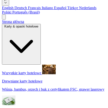
English
Deutsch
Français
Italiano
Español
Türkçe
Nederlands
Polski
Português (Brasil)
Strona główna
Karty & opaski hotelowe
Wszystkie karty hotelowe
Drewniane karty hotelowe
Wiśnia, bambus, orzech i buk z certyfikatem FSC, grawer laserowy