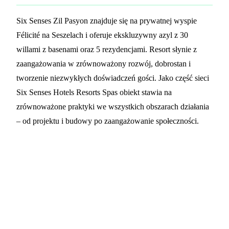
Six Senses Zil Pasyon znajduje się na prywatnej wyspie
Félicité na Seszelach i oferuje ekskluzywny azyl z 30
willami z basenami oraz 5 rezydencjami. Resort słynie z
zaangażowania w zrównoważony rozwój, dobrostan i
tworzenie niezwykłych doświadczeń gości. Jako część sieci
Six Senses Hotels Resorts Spas obiekt stawia na
zrównoważone praktyki we wszystkich obszarach działania
– od projektu i budowy po zaangażowanie społeczności.
Skontaktuj się z PrintPlast
Interesują Cię niestandardowe drewniane karty
klucze w nietypowych kształtach lub inne
zrównoważone rozwiązania kontroli dostępu dla