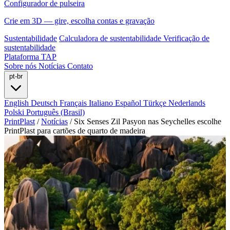
Configurador de pulseira
Crie em 3D — gire, escolha contas e gravação
Sustentabilidade
Calculadora de sustentabilidade
Verificação de
sustentabilidade
Plataforma TAP
Sobre nós
Notícias
Contato
pt-br
English
Deutsch
Français
Italiano
Español
Türkçe
Nederlands
Polski
Português (Brasil)
PrintPlast
/
Notícias
/
Six Senses Zil Pasyon nas Seychelles escolhe
PrintPlast para cartões de quarto de madeira