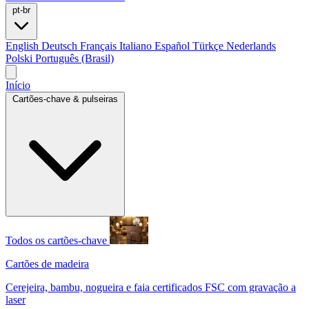
pt-br
English
Deutsch
Français
Italiano
Español
Türkçe
Nederlands
Polski
Português (Brasil)
Início
Cartões-chave & pulseiras
Todos os cartões-chave
Cartões de madeira
Cerejeira, bambu, nogueira e faia certificados FSC com gravação a
laser