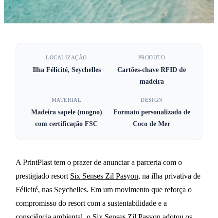
·
25 de dezembro de 2022
NOTÍCIAS
Six Senses Zil Pasyon nas
LOCALIZAÇÃO
PRODUTO
Ilha Félicité, Seychelles
Cartões-chave RFID de
Seychelles escolhe
madeira
PrintPlast para cartões de
MATERIAL
DESIGN
quarto de madeira
Madeira sapele (mogno)
Formato personalizado de
com certificação FSC
Coco de Mer
3 MIN DE LEITURA
A PrintPlast tem o prazer de anunciar a parceria com o
prestigiado resort
Six Senses Zil Pasyon
, na ilha privativa de
Félicité, nas Seychelles. Em um movimento que reforça o
compromisso do resort com a sustentabilidade e a
consciência ambiental, o Six Senses Zil Pasyon adotou os