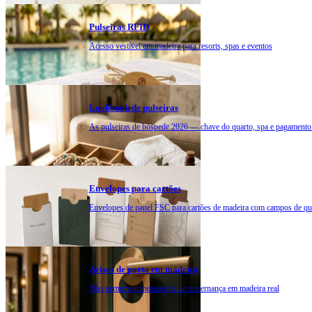
Pulseiras RFID
Acesso vestível em madeira para resorts, spas e eventos
Lookbook de pulseiras
As pulseiras de hóspede 2026 — chave do quarto, spa e pagamento
Envelopes para cartões
Envelopes de papel FSC para cartões de madeira com campos de qu
Avisos de porta em madeira
Não perturbe e mensagens de governança em madeira real