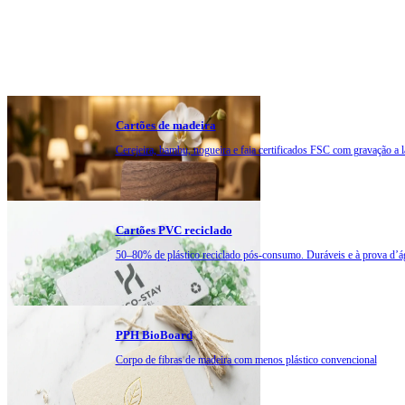
Cartões de madeira
Cerejeira, bambu, nogueira e faia certificados FSC com gravação a l
Cartões PVC reciclado
50–80% de plástico reciclado pós-consumo. Duráveis e à prova d’á
PPH BioBoard
Corpo de fibras de madeira com menos plástico convencional