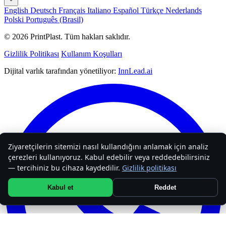
English
Deutsch
Français
Italiano
Español
Türkçe
Nederlands
Polski
Português (Brasil)
© 2026 PrintPlast. Tüm hakları saklıdır.
Gizlilik Politikası
Kullanım Koşulları
Dijital varlık tarafından yönetiliyor:
InnLead.ai
Ziyaretçilerin sitemizi nasıl kullandığını anlamak için analiz
çerezleri kullanıyoruz. Kabul edebilir veya reddedebilirsiniz
— tercihiniz bu cihaza kaydedilir.
Gizlilik politikası
Kabul et
Reddet