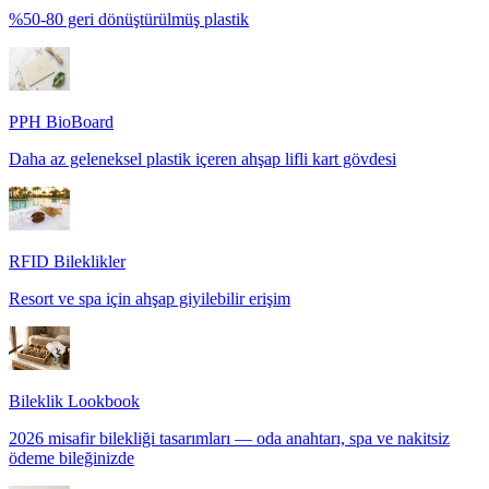
%50-80 geri dönüştürülmüş plastik
PPH BioBoard
Daha az geleneksel plastik içeren ahşap lifli kart gövdesi
RFID Bileklikler
Resort ve spa için ahşap giyilebilir erişim
Bileklik Lookbook
2026 misafir bilekliği tasarımları — oda anahtarı, spa ve nakitsiz
ödeme bileğinizde