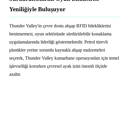
Yeniliğiyle Buluşuyor
Thunder Valley'in çevre dostu ahşap RFID bilekliklerini
benimsemesi, oyun sektöründe sürdürülebilir konaklama
uygulamalarında liderliği göstermektedir. Petrol türevli
plastikler yerine sorumlu kaynaklı ahşap malzemeleri
seçerek, Thunder Valley kumarhane operasyonları için temel
işlevselliği korurken çevresel ayak izini önemli ölçüde
azaltır.
Kumarhanenizi veya Tatilinizi Ahşap
RFID Bilekliklerle Dönüştürün
PrintPlast, dünya çapında kumarhaneler, tatil