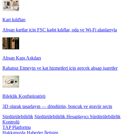
Kart kılıfları
Ahşap kartlar için FSC kağıt kılıflar, oda ve Wi-Fi alanlarıyla
Ahşap Kapı Askıları
Rahatsız Etmeyin ve kat hizmetleri için gerçek ahşap işaretler
Bileklik Konfigüratörü
3D olarak tasarlayın — döndürün, boncuk ve gravür seçin
Sürdürülebilirlik
Sürdürülebilirlik Hesaplayıcı
Sürdürülebilirlik
Kontrolü
TAP Platformu
Hakkımızda
Haberler
İletişim