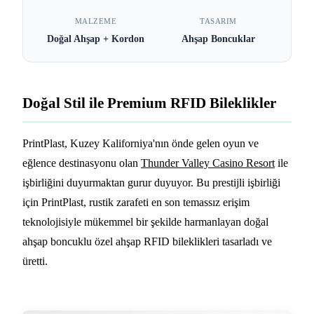
Resort İçin Ahşap RFID
Bileklikler
MALZEME
TASARIM
Doğal Ahşap + Kordon
Ahşap Boncuklar
3 DK OKUMA
Doğal Stil ile Premium RFID Bileklikler
PrintPlast, Kuzey Kaliforniya'nın önde gelen oyun ve
eğlence destinasyonu olan
Thunder Valley Casino Resort
ile
işbirliğini duyurmaktan gurur duyuyor. Bu prestijli işbirliği
için PrintPlast, rustik zarafeti en son temassız erişim
teknolojisiyle mükemmel bir şekilde harmanlayan doğal
ahşap boncuklu özel ahşap RFID bileklikleri tasarladı ve
üretti.