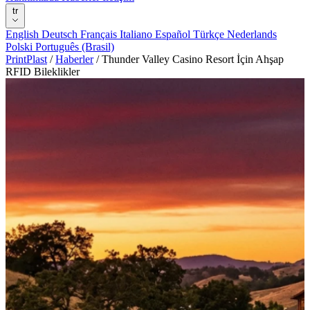
tr
English
Deutsch
Français
Italiano
Español
Türkçe
Nederlands
Polski
Português (Brasil)
PrintPlast
/
Haberler
/
Thunder Valley Casino Resort İçin Ahşap
RFID Bileklikler