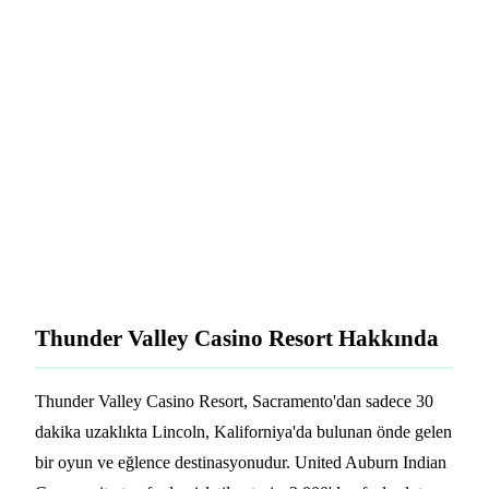
köyleri, tema parkları ve eğlence mekanları için özel
çevre dostu RFID çözümleri konusunda
uzmanlaşmıştır. Ahşap RFID bilekliklerimiz,
sürdürülebilir malzemeleri gelişmiş temassız
teknoloji ile birleştirir.
Bugün bizimle iletişime geçin:
info@printplast.com
Çözümler:
Ahşap Bileklikler
·
Ahşap Anahtar Kartlar
Thunder Valley Casino Resort Hakkında
Thunder Valley Casino Resort, Sacramento'dan sadece 30
dakika uzaklıkta Lincoln, Kaliforniya'da bulunan önde gelen
bir oyun ve eğlence destinasyonudur. United Auburn Indian