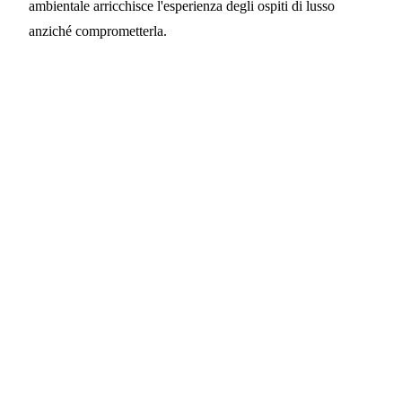
ambientale arricchisce l'esperienza degli ospiti di lusso
anziché comprometterla.
Porti la Tecnologia RFID Ecologica
nel Suo Resort
PrintPlast è orgogliosa di collaborare con hotel,
resort, parchi a tema e destinazioni di
intrattenimento in tutto il mondo per ridurre i rifiuti,
modernizzare la gestione e offrire esperienze
d'eccellenza agli ospiti. Se la Sua struttura sta
valutando alternative sostenibili alle tessere RFID in
plastica o ai braccialetti di carta, il nostro team può
sviluppare soluzioni su misura, in linea con l'identità
del Suo marchio e con le Sue esigenze operative.