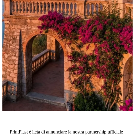
·
8 novembre 2025
NOTIZIE
PrintPlast collabora con
PrintPlast è lieta di annunciare la nostra partnership ufficiale