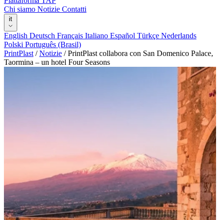
Piattaforma TAP
Chi siamo
Notizie
Contatti
it
English
Deutsch
Français
Italiano
Español
Türkçe
Nederlands
Polski
Português (Brasil)
PrintPlast
/
Notizie
/
PrintPlast collabora con San Domenico Palace,
Taormina – un hotel Four Seasons