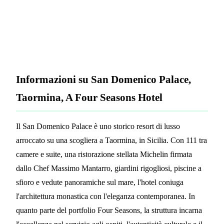
Ci contatti oggi:
info@printplast.com
Soluzioni:
Braccialetti in legno
·
Tessere chiave in legno
Informazioni su San Domenico Palace,
Taormina, A Four Seasons Hotel
Il San Domenico Palace è uno storico resort di lusso
arroccato su una scogliera a Taormina, in Sicilia. Con 111 tra
camere e suite, una ristorazione stellata Michelin firmata
dallo Chef Massimo Mantarro, giardini rigogliosi, piscine a
sfioro e vedute panoramiche sul mare, l'hotel coniuga
l'architettura monastica con l'eleganza contemporanea. In
quanto parte del portfolio Four Seasons, la struttura incarna