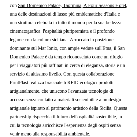
con
San Domenico Palace, Taormina, A Four Seasons Hotel
,
San Domenico Palace,
una delle destinazioni di lusso più emblematiche d'Italia e
Taormina – un hotel Four
una struttura celebrata in tutto il mondo per la sua bellezza
Seasons
cinematografica, l'ospitalità pluripremiata e il profondo
legame con la cultura siciliana. Arroccato in posizione
8 MIN DI LETTURA
dominante sul Mar Ionio, con ampie vedute sull'Etna, il San
Domenico Palace è da tempo riconosciuto come un rifugio
per i viaggiatori più raffinati in cerca di eleganza, storia e un
servizio di altissimo livello. Con questa collaborazione,
PrintPlast realizza braccialetti RFID ecologici prodotti
artigianalmente, che uniscono l'avanzata tecnologia di
accesso senza contatto a materiali sostenibili e a un design
artigianale ispirato al patrimonio artistico della Sicilia. Questa
partnership rispecchia il futuro dell'ospitalità sostenibile, in
cui la tecnologia arricchisce l'esperienza degli ospiti senza
venir meno alla responsabilità ambientale.