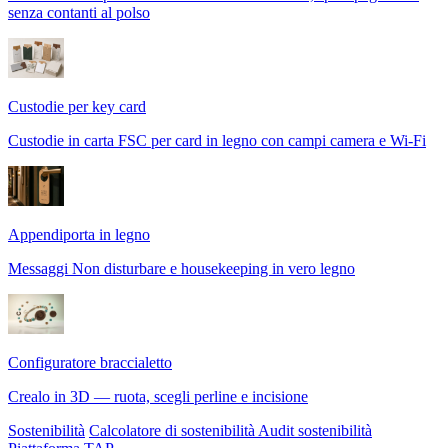
senza contanti al polso
Custodie per key card
Custodie in carta FSC per card in legno con campi camera e Wi-Fi
Appendiporta in legno
Messaggi Non disturbare e housekeeping in vero legno
Configuratore braccialetto
Crealo in 3D — ruota, scegli perline e incisione
Sostenibilità
Calcolatore di sostenibilità
Audit sostenibilità