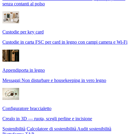
senza contanti al polso
Custodie per key card
Custodie in carta FSC per card in legno con campi camera e Wi-Fi
Appendiporta in legno
Messaggi Non disturbare e housekeeping in vero legno
Configuratore braccialetto
Crealo in 3D — ruota, scegli perline e incisione
Sostenibilità
Calcolatore di sostenibilità
Audit sostenibilità