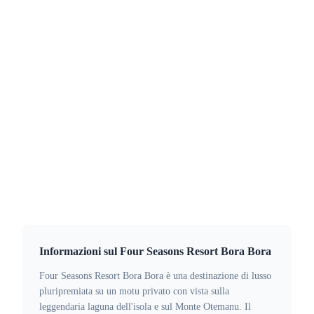
PrintPlast collabora con resort di lusso in tutto il
mondo per fornire braccialetti RFID in legno
ecologici. Dotati di etichette in legno di noce
americano, cinturini in cotone biologico e
costruzione resistente all'acqua, perfetti per resort
sulla spiaggia, spa e parchi acquatici.
Contatto:
info@printplast.com
Soluzioni:
Braccialetti in legno
·
Tessere chiave in legno
Informazioni sul Four Seasons Resort Bora Bora
Four Seasons Resort Bora Bora è una destinazione di lusso
pluripremiata su un motu privato con vista sulla
leggendaria laguna dell'isola e sul Monte Otemanu. Il