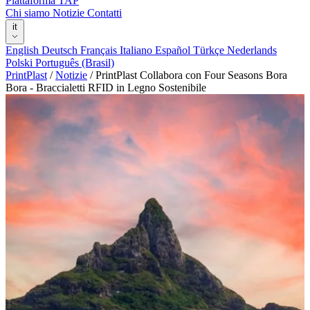
Piattaforma TAP
Chi siamo
Notizie
Contatti
it
English
Deutsch
Français
Italiano
Español
Türkçe
Nederlands
Polski
Português (Brasil)
PrintPlast
/
Notizie
/
PrintPlast Collabora con Four Seasons Bora
Bora - Braccialetti RFID in Legno Sostenibile