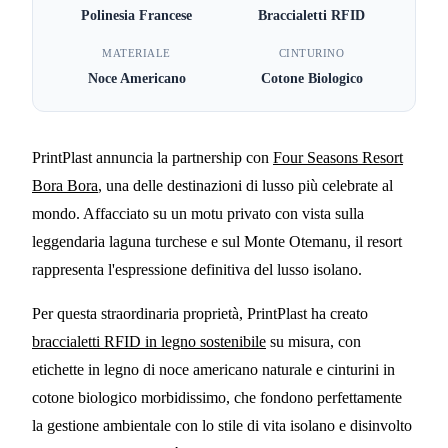
Polinesia Francese
Braccialetti RFID
Four Seasons Bora Bora -
Braccialetti RFID in Legno
MATERIALE
CINTURINO
Noce Americano
Cotone Biologico
Sostenibile
5 MIN DI LETTURA
PrintPlast annuncia la partnership con
Four Seasons Resort
Bora Bora
, una delle destinazioni di lusso più celebrate al
mondo. Affacciato su un motu privato con vista sulla
leggendaria laguna turchese e sul Monte Otemanu, il resort
rappresenta l'espressione definitiva del lusso isolano.
Per questa straordinaria proprietà, PrintPlast ha creato
braccialetti RFID in legno sostenibile
su misura, con
etichette in legno di noce americano naturale e cinturini in
cotone biologico morbidissimo, che fondono perfettamente
la gestione ambientale con lo stile di vita isolano e disinvolto