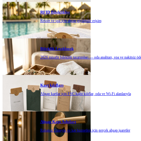
RFID Bileklikler
Resort ve spa için ahşap giyilebilir erişim
Bileklik Lookbook
2026 misafir bilekliği tasarımları — oda anahtarı, spa ve nakitsiz ö
Kart kılıfları
Ahşap kartlar için FSC kağıt kılıflar, oda ve Wi-Fi alanlarıyla
Ahşap Kapı Askıları
Rahatsız Etmeyin ve kat hizmetleri için gerçek ahşap işaretler