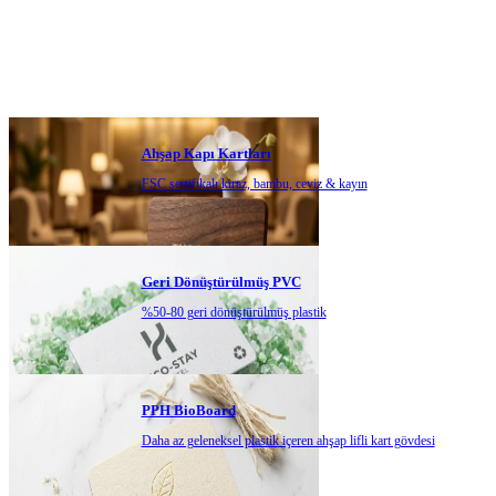
Ahşap Kapı Kartları
FSC sertifikalı kiraz, bambu, ceviz & kayın
Geri Dönüştürülmüş PVC
%50-80 geri dönüştürülmüş plastik
PPH BioBoard
Daha az geleneksel plastik içeren ahşap lifli kart gövdesi