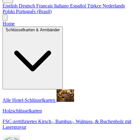
English
Deutsch
Français
Italiano
Español
Türkçe
Nederlands
Polski
Português (Brasil)
Home
Schlüsselkarten & Armbänder
Alle Hotel-Schlüsselkarten
Holzschlüsselkarten
FSC-zertifiziertes Kirsch-, Bambus-, Walnuss- & Buchenholz mit
Lasergravur