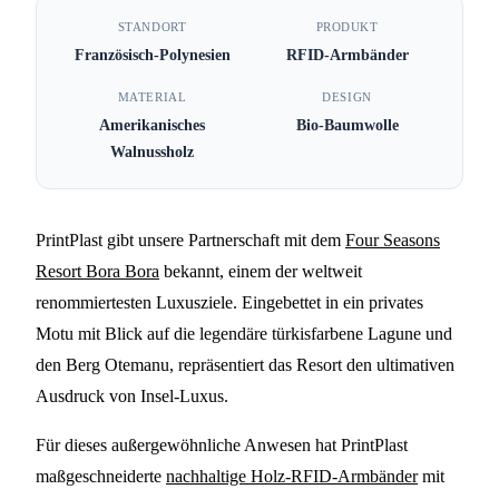
PrintPlast kooperiert mit
STANDORT
PRODUKT
Französisch-Polynesien
RFID-Armbänder
Four Seasons Bora Bora -
Nachhaltige RFID-
MATERIAL
DESIGN
Amerikanisches
Bio-Baumwolle
Armbaender aus Holz
Walnussholz
4 MIN. LESEZEIT
PrintPlast gibt unsere Partnerschaft mit dem
Four Seasons
Resort Bora Bora
bekannt, einem der weltweit
renommiertesten Luxusziele. Eingebettet in ein privates
Motu mit Blick auf die legendäre türkisfarbene Lagune und
den Berg Otemanu, repräsentiert das Resort den ultimativen
Ausdruck von Insel-Luxus.
Für dieses außergewöhnliche Anwesen hat PrintPlast
maßgeschneiderte
nachhaltige Holz-RFID-Armbänder
mit