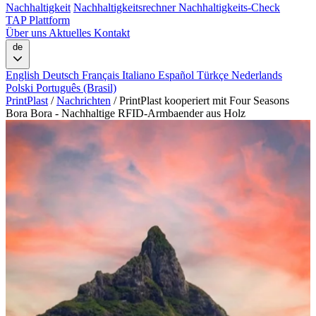
Nachhaltigkeit
Nachhaltigkeitsrechner
Nachhaltigkeits-Check
TAP Plattform
Über uns
Aktuelles
Kontakt
de
English
Deutsch
Français
Italiano
Español
Türkçe
Nederlands
Polski
Português (Brasil)
PrintPlast
/
Nachrichten
/
PrintPlast kooperiert mit Four Seasons
Bora Bora - Nachhaltige RFID-Armbaender aus Holz