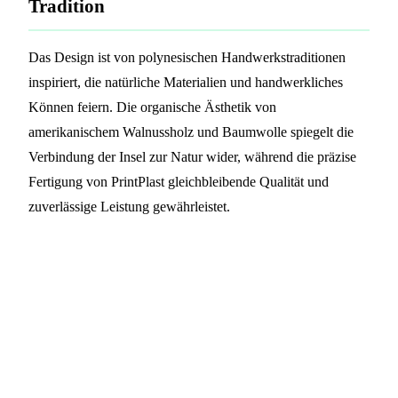
Tradition
Das Design ist von polynesischen Handwerkstraditionen
inspiriert, die natürliche Materialien und handwerkliches
Können feiern. Die organische Ästhetik von
amerikanischem Walnussholz und Baumwolle spiegelt die
Verbindung der Insel zur Natur wider, während die präzise
Fertigung von PrintPlast gleichbleibende Qualität und
zuverlässige Leistung gewährleistet.
Verwandeln Sie Ihr Resort mit
nachhaltigen RFID-Armbändern
PrintPlast arbeitet mit Luxusresorts weltweit
zusammen, um umweltfreundliche Holz-RFID-