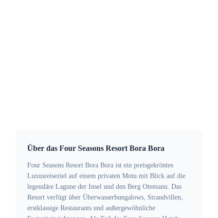
Armbänder zu liefern. Mit Anhängern aus
amerikanischem Walnussholz, Trägern aus Bio-
Baumwolle und wasserfester Konstruktion - perfekt
für Strandresorts, Spas und Wasserparks.
Kontakt:
info@printplast.com
Lösungen:
Holzarmbänder
·
Holzschlüsselkarten
Über das Four Seasons Resort Bora Bora
Four Seasons Resort Bora Bora ist ein preisgekröntes
Luxusreiseziel auf einem privaten Motu mit Blick auf die
legendäre Lagune der Insel und den Berg Otemanu. Das
Resort verfügt über Überwasserbungalows, Strandvillen,
erstklassige Restaurants und außergewöhnliche