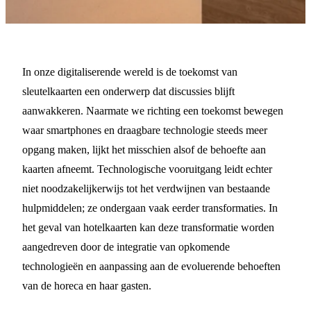
·
3 augustus 2023
NIEUWS
Beam Me Up, Sleutelkaart:
In onze digitaliserende wereld is de toekomst van
sleutelkaarten een onderwerp dat discussies blijft
De Toekomst van
aanwakkeren. Naarmate we richting een toekomst bewegen
Hoteltoegang
waar smartphones en draagbare technologie steeds meer
opgang maken, lijkt het misschien alsof de behoefte aan
7 MIN LEZEN
kaarten afneemt. Technologische vooruitgang leidt echter
niet noodzakelijkerwijs tot het verdwijnen van bestaande
hulpmiddelen; ze ondergaan vaak eerder transformaties. In
het geval van hotelkaarten kan deze transformatie worden
aangedreven door de integratie van opkomende
technologieën en aanpassing aan de evoluerende behoeften
van de horeca en haar gasten.