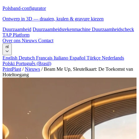
Polsband-configurator
Ontwerp in 3D — draaien, kralen & gravure kiezen
Duurzaamheid
Duurzaamheidsrekenmachine
Duurzaamheidscheck
TAP Platform
Over ons
Nieuws
Contact
nl
English
Deutsch
Français
Italiano
Español
Türkçe
Nederlands
Polski
Português (Brasil)
PrintPlast
/
Nieuws
/
Beam Me Up, Sleutelkaart: De Toekomst van
Hoteltoegang