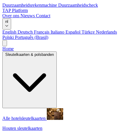
Duurzaamheidsrekenmachine
Duurzaamheidscheck
TAP Platform
Over ons
Nieuws
Contact
nl
English
Deutsch
Français
Italiano
Español
Türkçe
Nederlands
Polski
Português (Brasil)
Home
Sleutelkaarten & polsbanden
Alle hotelsleutelkaarten
Houten sleutelkaarten