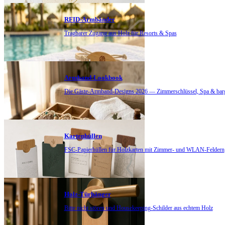
RFID-Armbänder
Tragbarer Zugang aus Holz für Resorts & Spas
Armband-Lookbook
Die Gäste-Armband-Designs 2026 — Zimmerschlüssel, Spa & bar
Kartenhüllen
FSC-Papierhüllen für Holzkarten mit Zimmer- und WLAN-Feldern
Holz-Türhänger
Bitte nicht stören und Housekeeping-Schilder aus echtem Holz