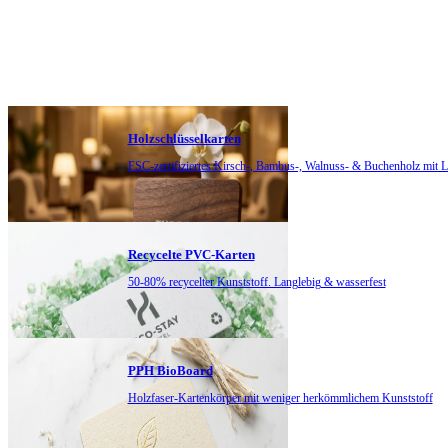
Holzschlüsselkarten
FSC-zertifiziertes Kirsch-, Bambus-, Walnuss- & Buchenholz mit L
Recycelte PVC-Karten
50-80% recycelter Kunststoff. Langlebig & wasserfest
PPH BioBoard
Holzfaser-Kartenkörper mit weniger herkömmlichem Kunststoff