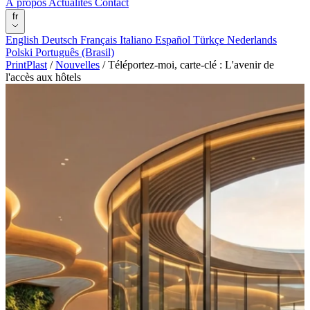
À propos
Actualités
Contact
fr
English
Deutsch
Français
Italiano
Español
Türkçe
Nederlands
Polski
Português (Brasil)
PrintPlast
/
Nouvelles
/
Téléportez-moi, carte-clé : L'avenir de
l'accès aux hôtels