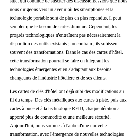
sujet qui continue de susciter des discussions. Alors que nous
L'avenir de l'accès aux
nous dirigeons vers un avenir où les smartphones et la
hôtels
technologie portable sont de plus en plus répandus, il peut
sembler que le besoin de cartes diminue. Cependant, les
8 MIN DE LECTURE
progrès technologiques n'entraînent pas nécessairement la
disparition des outils existants ; au contraire, ils subissent
souvent des transformations. Dans le cas des cartes d'hôtel,
cette transformation pourrait se faire en intégrant les
technologies émergentes et en s'adaptant aux besoins
changeants de l'industrie hôtelière et de ses clients.
Les cartes de clés d'hôtel ont déjà subi des modifications au
fil du temps. Des clés métalliques aux cartes à piste, puis aux
cartes à puce et à la technologie RFID, chaque itération a
apporté plus de commodité et une meilleure sécurité.
Aujourd'hui, nous sommes à l'aube d'une nouvelle
transformation, avec l'émergence de nouvelles technologies