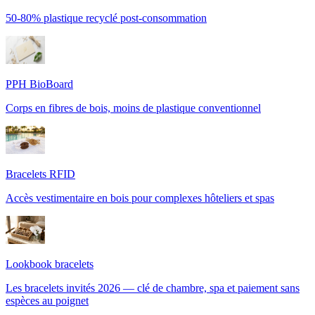
50-80% plastique recyclé post-consommation
PPH BioBoard
Corps en fibres de bois, moins de plastique conventionnel
Bracelets RFID
Accès vestimentaire en bois pour complexes hôteliers et spas
Lookbook bracelets
Les bracelets invités 2026 — clé de chambre, spa et paiement sans
espèces au poignet