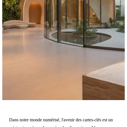
·
3 août 2023
NOUVELLES
Téléportez-moi, carte-clé :
Dans notre monde numérisé, l'avenir des cartes-clés est un