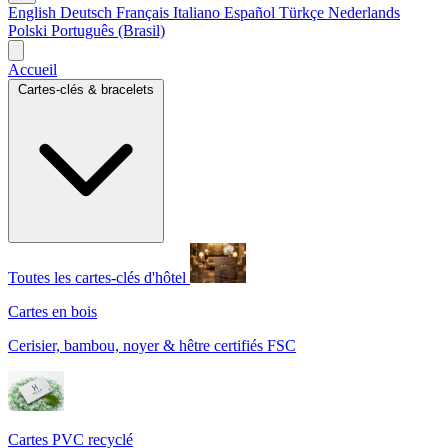
English
Deutsch
Français
Italiano
Español
Türkçe
Nederlands
Polski
Português (Brasil)
Accueil
Cartes-clés & bracelets
Toutes les cartes-clés d'hôtel
Cartes en bois
Cerisier, bambou, noyer & hêtre certifiés FSC
Cartes PVC recyclé