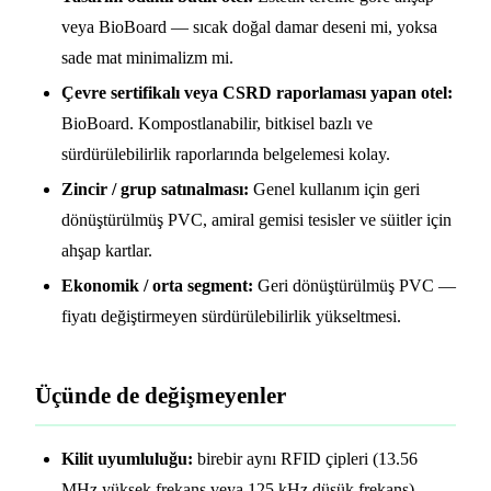
veya BioBoard — sıcak doğal damar deseni mi, yoksa
sade mat minimalizm mi.
Çevre sertifikalı veya CSRD raporlaması yapan otel:
BioBoard. Kompostlanabilir, bitkisel bazlı ve
sürdürülebilirlik raporlarında belgelemesi kolay.
Zincir / grup satınalması:
Genel kullanım için geri
dönüştürülmüş PVC, amiral gemisi tesisler ve süitler için
ahşap kartlar.
Ekonomik / orta segment:
Geri dönüştürülmüş PVC —
fiyatı değiştirmeyen sürdürülebilirlik yükseltmesi.
Üçünde de değişmeyenler
Kilit uyumluluğu:
birebir aynı RFID çipleri (13.56
MHz yüksek frekans veya 125 kHz düşük frekans) —