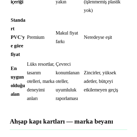
içeriği
yakın
(işlenmemiş plastik
yok)
Standa
rt
Makul fiyat
PVC'y
Premium
Neredeyse eşit
farkı
e göre
fiyat
Lüks resortlar,
Çevreci
En
tasarım
konumlanan
Zincirler, yüksek
uygun
otelleri, marka
oteller,
adetler, bütçeyi
olduğu
deneyimi
uyumluluk
etkilemeyen geçiş
alan
anları
raporlaması
Ahşap kapı kartları — marka beyanı