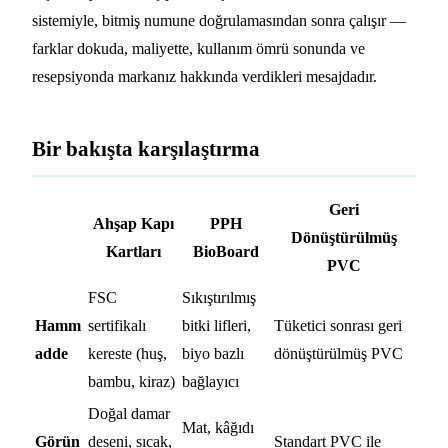
sistemiyle, bitmiş numune doğrulamasından sonra çalışır —
farklar dokuda, maliyette, kullanım ömrü sonunda ve
resepsiyonda markanız hakkında verdikleri mesajdadır.
Bir bakışta karşılaştırma
Geri
Ahşap Kapı
PPH
Dönüştürülmüş
Kartları
BioBoard
PVC
FSC
Sıkıştırılmış
Hamm
sertifikalı
bitki lifleri,
Tüketici sonrası geri
adde
kereste (huş,
biyo bazlı
dönüştürülmüş PVC
bambu, kiraz)
bağlayıcı
Doğal damar
Mat, kâğıdı
Görün
deseni, sıcak,
Standart PVC ile