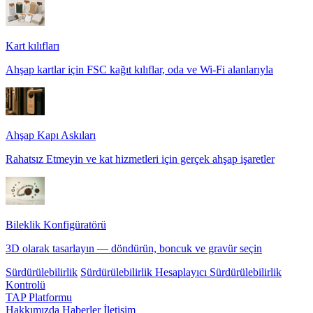
Kart kılıfları
Ahşap kartlar için FSC kağıt kılıflar, oda ve Wi-Fi alanlarıyla
Ahşap Kapı Askıları
Rahatsız Etmeyin ve kat hizmetleri için gerçek ahşap işaretler
Bileklik Konfigüratörü
3D olarak tasarlayın — döndürün, boncuk ve gravür seçin
Sürdürülebilirlik
Sürdürülebilirlik Hesaplayıcı
Sürdürülebilirlik
Kontrolü
TAP Platformu
Hakkımızda
Haberler
İletişim