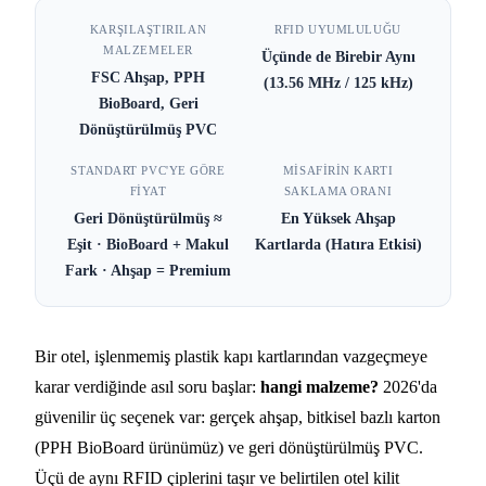
Dönüştürülmüş PVC Otel
KARŞILAŞTIRILAN
RFID UYUMLULUĞU
Kapı Kartları: 2026
MALZEMELER
Üçünde de Birebir Aynı
Karşılaştırması
FSC Ahşap, PPH
(13.56 MHz / 125 kHz)
BioBoard, Geri
5 DK OKUMA
Dönüştürülmüş PVC
STANDART PVC'YE GÖRE
MISAFIRIN KARTI
FIYAT
SAKLAMA ORANI
Geri Dönüştürülmüş ≈
En Yüksek Ahşap
Eşit · BioBoard + Makul
Kartlarda (Hatıra Etkisi)
Fark · Ahşap = Premium
Bir otel, işlenmemiş plastik kapı kartlarından vazgeçmeye
karar verdiğinde asıl soru başlar:
hangi malzeme?
2026'da
güvenilir üç seçenek var: gerçek ahşap, bitkisel bazlı karton
(PPH BioBoard ürünümüz) ve geri dönüştürülmüş PVC.
Üçü de aynı RFID çiplerini taşır ve belirtilen otel kilit