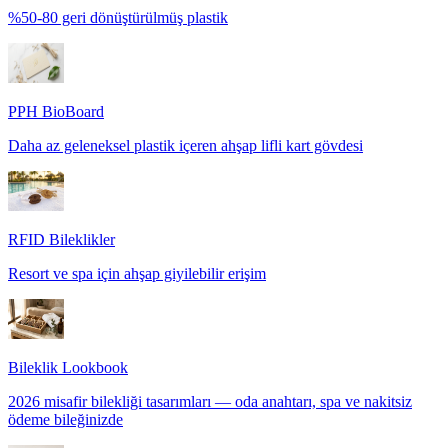
%50-80 geri dönüştürülmüş plastik
PPH BioBoard
Daha az geleneksel plastik içeren ahşap lifli kart gövdesi
RFID Bileklikler
Resort ve spa için ahşap giyilebilir erişim
Bileklik Lookbook
2026 misafir bilekliği tasarımları — oda anahtarı, spa ve nakitsiz
ödeme bileğinizde