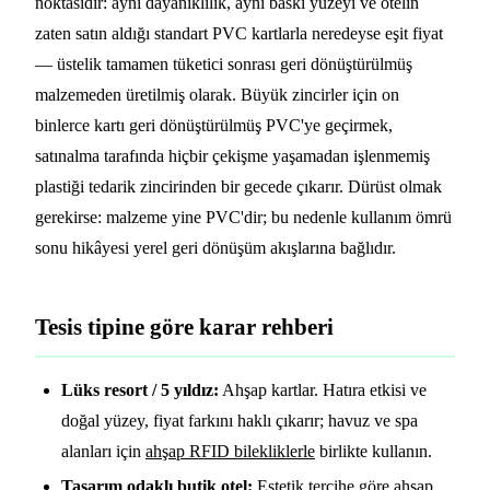
noktasıdır: aynı dayanıklılık, aynı baskı yüzeyi ve otelin
zaten satın aldığı standart PVC kartlarla neredeyse eşit fiyat
— üstelik tamamen tüketici sonrası geri dönüştürülmüş
malzemeden üretilmiş olarak. Büyük zincirler için on
binlerce kartı geri dönüştürülmüş PVC'ye geçirmek,
satınalma tarafında hiçbir çekişme yaşamadan işlenmemiş
plastiği tedarik zincirinden bir gecede çıkarır. Dürüst olmak
gerekirse: malzeme yine PVC'dir; bu nedenle kullanım ömrü
sonu hikâyesi yerel geri dönüşüm akışlarına bağlıdır.
Tesis tipine göre karar rehberi
Lüks resort / 5 yıldız:
Ahşap kartlar. Hatıra etkisi ve
doğal yüzey, fiyat farkını haklı çıkarır; havuz ve spa
alanları için
ahşap RFID bilekliklerle
birlikte kullanın.
Tasarım odaklı butik otel:
Estetik tercihe göre ahşap