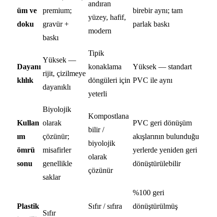
andıran
üm ve
premium;
birebir aynı; tam
yüzey, hafif,
doku
gravür +
parlak baskı
modern
baskı
Tipik
Yüksek —
Dayanı
konaklama
Yüksek — standart
rijit, çizilmeye
klılık
döngüleri için
PVC ile aynı
dayanıklı
yeterli
Biyolojik
Kompostlana
Kullan
olarak
PVC geri dönüşüm
bilir /
ım
çözünür;
akışlarının bulunduğu
biyolojik
ömrü
misafirler
yerlerde yeniden geri
olarak
sonu
genellikle
dönüştürülebilir
çözünür
saklar
%100 geri
Plastik
Sıfır / sıfıra
dönüştürülmüş
Sıfır