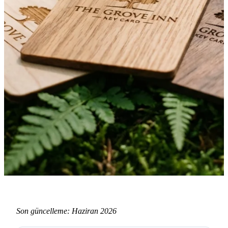
·
10 Haziran 2026
TECHNOLOGY
Ahşap vs BioBoard vs Geri
Son güncelleme: Haziran 2026