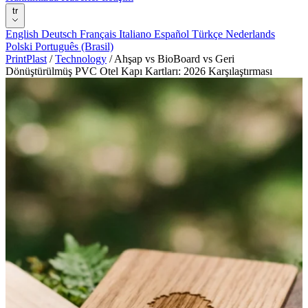
tr
English
Deutsch
Français
Italiano
Español
Türkçe
Nederlands
Polski
Português (Brasil)
PrintPlast
/
Technology
/
Ahşap vs BioBoard vs Geri
Dönüştürülmüş PVC Otel Kapı Kartları: 2026 Karşılaştırması