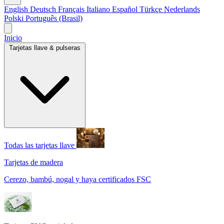
English
Deutsch
Français
Italiano
Español
Türkçe
Nederlands
Polski
Português (Brasil)
Inicio
Tarjetas llave & pulseras
Todas las tarjetas llave
Tarjetas de madera
Cerezo, bambú, nogal y haya certificados FSC