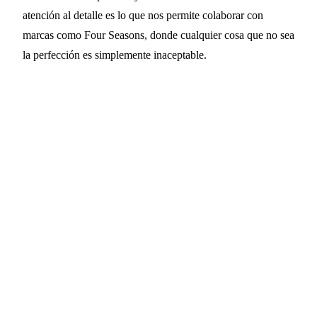
atención al detalle es lo que nos permite colaborar con
marcas como Four Seasons, donde cualquier cosa que no sea
la perfección es simplemente inaceptable.
Eleve la experiencia de tarjeta llave
de su hotel
Descubra cómo las tarjetas llave RFID
personalizadas de PrintPlast pueden potenciar la
identidad de marca de su establecimiento mientras
apoyan sus iniciativas de sostenibilidad. Únase al
Four Seasons Kuwait y otros establecimientos de
lujo líderes en la adopción de soluciones de acceso
ecológicas y orientadas al diseño, que dejan una
impresión duradera desde el primer contacto.