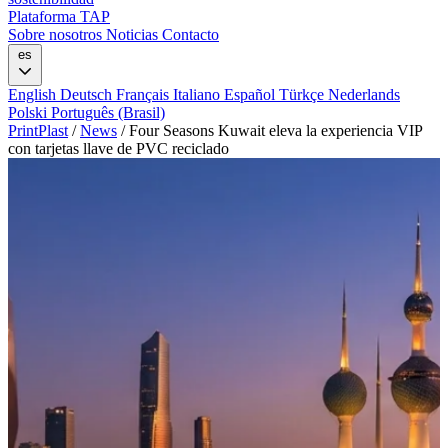
Plataforma TAP
Sobre nosotros
Noticias
Contacto
es
English
Deutsch
Français
Italiano
Español
Türkçe
Nederlands
Polski
Português (Brasil)
PrintPlast
/
News
/
Four Seasons Kuwait eleva la experiencia VIP
con tarjetas llave de PVC reciclado