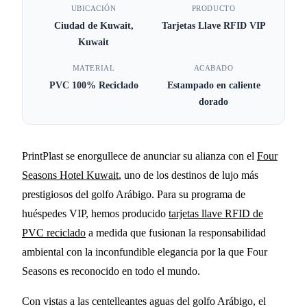
Four Seasons Kuwait eleva
UBICACIÓN
PRODUCTO
Ciudad de Kuwait,
Tarjetas Llave RFID VIP
la experiencia VIP con
Kuwait
tarjetas llave de PVC
MATERIAL
ACABADO
reciclado
PVC 100% Reciclado
Estampado en caliente
dorado
10 MIN DE LECTURA
PrintPlast se enorgullece de anunciar su alianza con el
Four
Seasons Hotel Kuwait
, uno de los destinos de lujo más
prestigiosos del golfo Arábigo. Para su programa de
huéspedes VIP, hemos producido
tarjetas llave RFID de
PVC reciclado
a medida que fusionan la responsabilidad
ambiental con la inconfundible elegancia por la que Four
Seasons es reconocido en todo el mundo.
Con vistas a las centelleantes aguas del golfo Arábigo, el