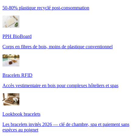
50-80% plastique recyclé post-consommation
PPH BioBoard
Corps en fibres de bois, moins de plastique conventionnel
Bracelets RFID
Accès vestimentaire en bois pour complexes hôteliers et spas
Lookbook bracelets
Les bracelets invités 2026 — clé de chambre, spa et paiement sans
espèces au poignet