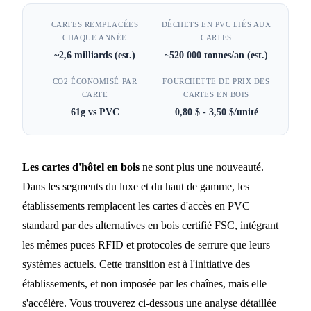
quelles chaînes font la
CARTES REMPLACÉES
DÉCHETS EN PVC LIÉS AUX
transition en 2026
CHAQUE ANNÉE
CARTES
~2,6 milliards (est.)
~520 000 tonnes/an (est.)
16 MIN DE LECTURE
CO2 ÉCONOMISÉ PAR
FOURCHETTE DE PRIX DES
CARTE
CARTES EN BOIS
61g vs PVC
0,80 $ - 3,50 $/unité
Les cartes d'hôtel en bois
ne sont plus une nouveauté.
Dans les segments du luxe et du haut de gamme, les
établissements remplacent les cartes d'accès en PVC
standard par des alternatives en bois certifié FSC, intégrant
les mêmes puces RFID et protocoles de serrure que leurs
systèmes actuels. Cette transition est à l'initiative des
établissements, et non imposée par les chaînes, mais elle
s'accélère. Vous trouverez ci-dessous une analyse détaillée