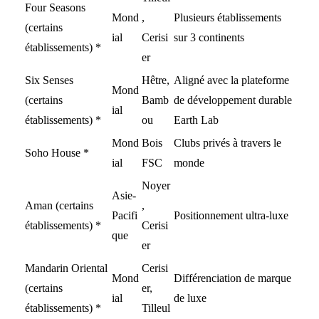
Four Seasons
Mond
,
Plusieurs établissements
(certains
ial
Cerisi
sur 3 continents
établissements) *
er
Six Senses
Hêtre,
Aligné avec la plateforme
Mond
(certains
Bamb
de développement durable
ial
établissements) *
ou
Earth Lab
Mond
Bois
Clubs privés à travers le
Soho House *
ial
FSC
monde
Noyer
Asie-
Aman (certains
,
Pacifi
Positionnement ultra-luxe
établissements) *
Cerisi
que
er
Mandarin Oriental
Cerisi
Mond
Différenciation de marque
(certains
er,
ial
de luxe
établissements) *
Tilleul