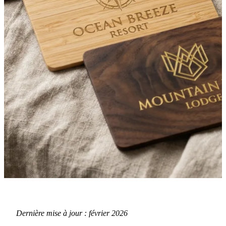
·
14 mai 2025
TECHNOLOGIE
Cartes clés d'hôtel en bois :
Dernière mise à jour : février 2026