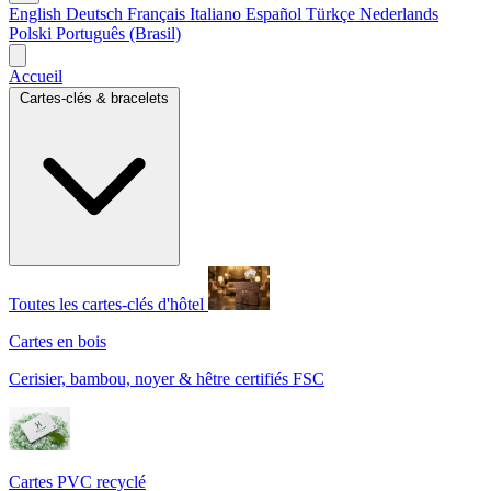
English
Deutsch
Français
Italiano
Español
Türkçe
Nederlands
Polski
Português (Brasil)
Accueil
Cartes-clés & bracelets
Toutes les cartes-clés d'hôtel
Cartes en bois
Cerisier, bambou, noyer & hêtre certifiés FSC
Cartes PVC recyclé