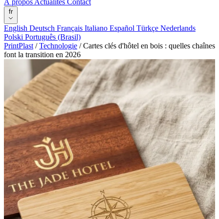
À propos
Actualités
Contact
fr
English
Deutsch
Français
Italiano
Español
Türkçe
Nederlands
Polski
Português (Brasil)
PrintPlast
/
Technologie
/
Cartes clés d'hôtel en bois : quelles chaînes
font la transition en 2026