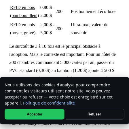
RFID en bois
0,80 $ -
200
Positionnement éco-luxe
(bambou/tilleul)
2,00 $
RFID en bois
2,00 $ -
Ultra-luxe, valeur de
200
(noyer, gravé)
5,00 $
souvenir
Le surcoût de 3 à 10 fois est le principal obstacle à
l'adoption. Mais le contexte est important. Pour un hôtel de
200 chambres commandant 5 000 cartes par an, passer du
PVC standard (0,30 $) au bambou (1,20 $) ajoute 4 500 $
par an. Pour un établissement générant plus de 10 M $ de
Nous utilisons des cookies d'analyse pour comprendre
revenus d'hébergement, cela représente 0,045 % du chiffre
comment les visiteurs utilisent notre site. Vous pouvez
d'affaires brut -- et cela permet d'obtenir une conformité ESG
accepter ou refuser — votre choix est enregistré sur cet
mesurable, une différenciation auprès des clients et une
appareil.
Politique de confidentialité
visibilité sur les réseaux sociaux.
Accepter
Refuser
Pour une analyse plus détaillée de l'économie des cartes