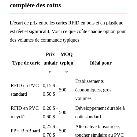
complète des coûts
L'écart de prix entre les cartes RFID en bois et en plastique
est réel et significatif. Voici ce que coûte chaque option pour
des volumes de commande typiques :
Prix
MOQ
Type de carte
unitair
typiqu
Idéal pour
e
e
Établissements
RFID en PVC
0,15 $ -
500
économiques, gros
standard
0,50 $
volumes
RFID en PVC
0,20 $ -
Développement durable à
500
recyclé
0,60 $
coût standard
0,25 $ -
Alternative biosourcée,
PPH BioBoard
500
0,70 $
toucher similaire au PVC