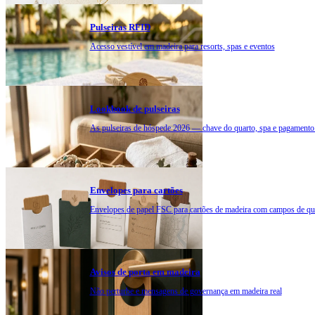
Pulseiras RFID
Acesso vestível em madeira para resorts, spas e eventos
Lookbook de pulseiras
As pulseiras de hóspede 2026 — chave do quarto, spa e pagamento
Envelopes para cartões
Envelopes de papel FSC para cartões de madeira com campos de qu
Avisos de porta em madeira
Não perturbe e mensagens de governança em madeira real