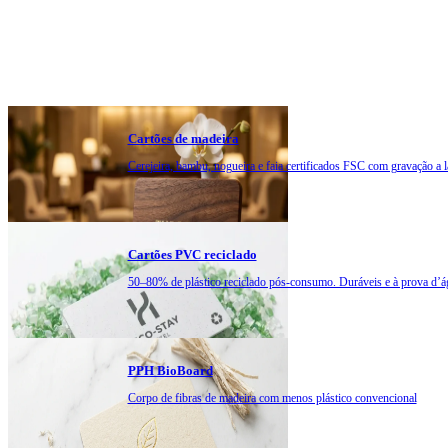
Cartões de madeira
Cerejeira, bambu, nogueira e faia certificados FSC com gravação a l
Cartões PVC reciclado
50–80% de plástico reciclado pós-consumo. Duráveis e à prova d’á
PPH BioBoard
Corpo de fibras de madeira com menos plástico convencional