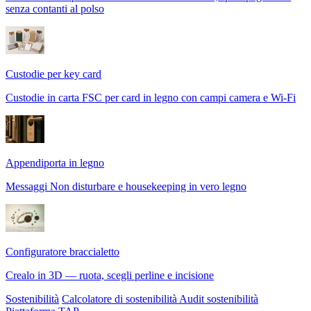
senza contanti al polso
Custodie per key card
Custodie in carta FSC per card in legno con campi camera e Wi-Fi
Appendiporta in legno
Messaggi Non disturbare e housekeeping in vero legno
Configuratore braccialetto
Crealo in 3D — ruota, scegli perline e incisione
Sostenibilità
Calcolatore di sostenibilità
Audit sostenibilità