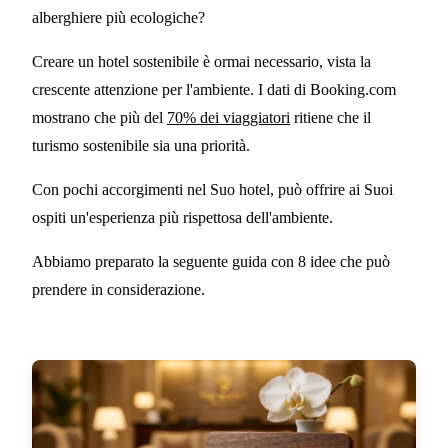
alberghiere più ecologiche?
considerare per gli hotel
Creare un hotel sostenibile è ormai necessario, vista la
6 MIN DI LETTURA
crescente attenzione per l'ambiente. I dati di Booking.com
mostrano che più del
70% dei viaggiatori
ritiene che il
turismo sostenibile sia una priorità.
Con pochi accorgimenti nel Suo hotel, può offrire ai Suoi
ospiti un'esperienza più rispettosa dell'ambiente.
Abbiamo preparato la seguente guida con 8 idee che può
prendere in considerazione.