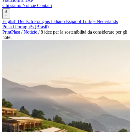
Piattaforma TAP
Chi siamo
Notizie
Contatti
it
English
Deutsch
Français
Italiano
Español
Türkçe
Nederlands
Polski
Português (Brasil)
PrintPlast
/
Notizie
/
8 idee per la sostenibilità da considerare per gli
hotel