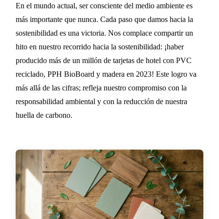
Celebrando la
En el mundo actual, ser consciente del medio ambiente es
más importante que nunca. Cada paso que damos hacia la
sostenibilidad: Un hito en la
sostenibilidad es una victoria. Nos complace compartir un
producción de tarjetas de
hito en nuestro recorrido hacia la sostenibilidad: ¡haber
hotel
producido más de un millón de tarjetas de hotel con PVC
reciclado, PPH BioBoard y madera en 2023! Este logro va
2 MIN DE LECTURA
más allá de las cifras; refleja nuestro compromiso con la
responsabilidad ambiental y con la reducción de nuestra
huella de carbono.