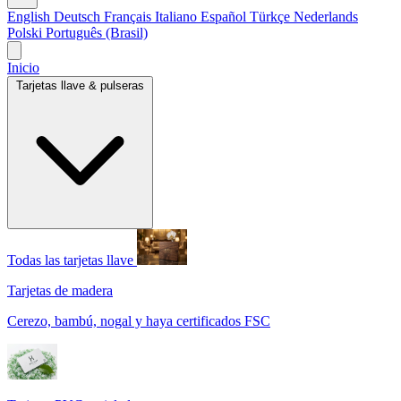
English
Deutsch
Français
Italiano
Español
Türkçe
Nederlands
Polski
Português (Brasil)
Inicio
Tarjetas llave & pulseras
Todas las tarjetas llave
Tarjetas de madera
Cerezo, bambú, nogal y haya certificados FSC