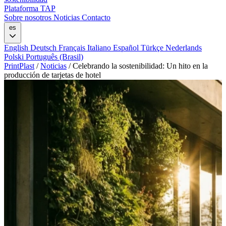
Plataforma TAP
Sobre nosotros
Noticias
Contacto
es
English
Deutsch
Français
Italiano
Español
Türkçe
Nederlands
Polski
Português (Brasil)
PrintPlast
/
Noticias
/
Celebrando la sostenibilidad: Un hito en la
producción de tarjetas de hotel