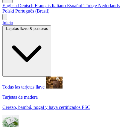
English
Deutsch
Français
Italiano
Español
Türkçe
Nederlands
Polski
Português (Brasil)
Inicio
Tarjetas llave & pulseras
Todas las tarjetas llave
Tarjetas de madera
Cerezo, bambú, nogal y haya certificados FSC