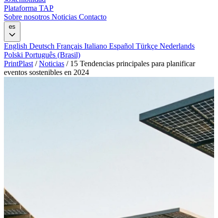
Plataforma TAP
Sobre nosotros
Noticias
Contacto
es
English
Deutsch
Français
Italiano
Español
Türkçe
Nederlands
Polski
Português (Brasil)
PrintPlast
/
Noticias
/
15 Tendencias principales para planificar
eventos sostenibles en 2024