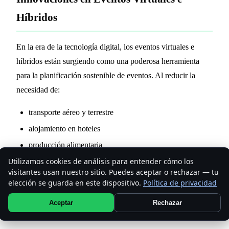
Híbridos
En la era de la tecnología digital, los eventos virtuales e
híbridos están surgiendo como una poderosa herramienta
para la planificación sostenible de eventos. Al reducir la
necesidad de:
transporte aéreo y terrestre
alojamiento en hoteles
producción alimentaria
Utilizamos cookies de análisis para entender cómo los
uso energético del recinto
visitantes usan nuestro sitio. Puedes aceptar o rechazar — tu
residuos materiales
elección se guarda en este dispositivo.
Política de privacidad
Estos eventos virtuales ofrecen una alternativa más
Aceptar
Rechazar
sostenible que los eventos presenciales tradicionales.