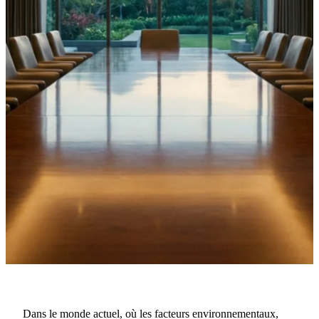
·
31 juillet 2023
NOUVELLES
Mise en œuvre de la
Dans le monde actuel, où les facteurs environnementaux,