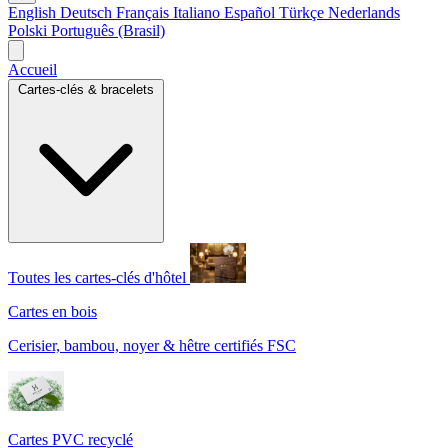
English
Deutsch
Français
Italiano
Español
Türkçe
Nederlands
Polski
Português (Brasil)
Accueil
Cartes-clés & bracelets
Toutes les cartes-clés d'hôtel
Cartes en bois
Cerisier, bambou, noyer & hêtre certifiés FSC
Cartes PVC recyclé