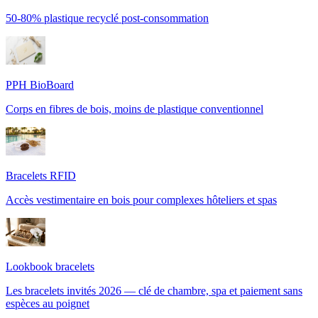
50-80% plastique recyclé post-consommation
PPH BioBoard
Corps en fibres de bois, moins de plastique conventionnel
Bracelets RFID
Accès vestimentaire en bois pour complexes hôteliers et spas
Lookbook bracelets
Les bracelets invités 2026 — clé de chambre, spa et paiement sans
espèces au poignet