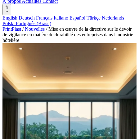
À propos
Actualités
Contact
fr
English
Deutsch
Français
Italiano
Español
Türkçe
Nederlands
Polski
Português (Brasil)
PrintPlast
/
Nouvelles
/
Mise en œuvre de la directive sur le devoir
de vigilance en matière de durabilité des entreprises dans l'industrie
hôtelière