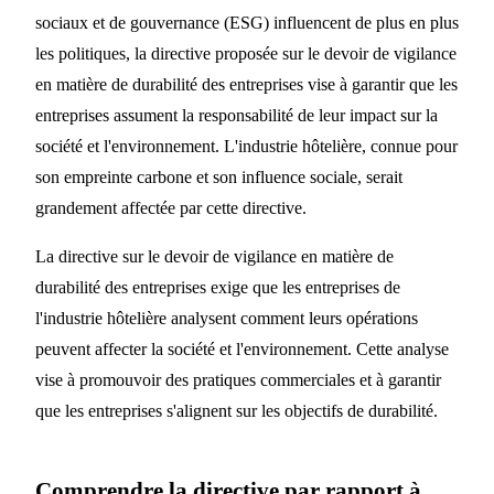
sociaux et de gouvernance (ESG) influencent de plus en plus
directive sur le devoir de
les politiques, la directive proposée sur le devoir de vigilance
vigilance en matière de
en matière de durabilité des entreprises vise à garantir que les
durabilité des entreprises
entreprises assument la responsabilité de leur impact sur la
dans l'industrie hôtelière
société et l'environnement. L'industrie hôtelière, connue pour
son empreinte carbone et son influence sociale, serait
4 MIN DE LECTURE
grandement affectée par cette directive.
La directive sur le devoir de vigilance en matière de
durabilité des entreprises exige que les entreprises de
l'industrie hôtelière analysent comment leurs opérations
peuvent affecter la société et l'environnement. Cette analyse
vise à promouvoir des pratiques commerciales et à garantir
que les entreprises s'alignent sur les objectifs de durabilité.
Comprendre la directive par rapport à