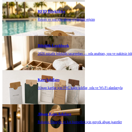
RFID Bileklikler
Resort ve spa için ahşap giyilebilir erişim
Bileklik Lookbook
2026 misafir bilekliği tasarımları — oda anahtarı, spa ve nakitsiz ö
Kart kılıfları
Ahşap kartlar için FSC kağıt kılıflar, oda ve Wi-Fi alanlarıyla
Ahşap Kapı Askıları
Rahatsız Etmeyin ve kat hizmetleri için gerçek ahşap işaretler