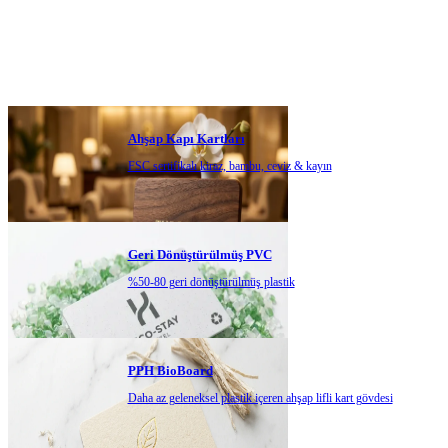
Ahşap Kapı Kartları
FSC sertifikalı kiraz, bambu, ceviz & kayın
Geri Dönüştürülmüş PVC
%50-80 geri dönüştürülmüş plastik
PPH BioBoard
Daha az geleneksel plastik içeren ahşap lifli kart gövdesi